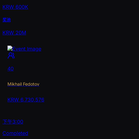
KRW 600K
奖池
KRW 20M
40
Mikhail Fedotov
KRW
6,730,576
下午3:00
Completed