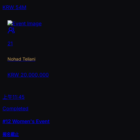
KRW 54M
21
Nohad Teliani
KRW
20,000,000
上午11:45
Completed
#12
Women's Event
报名截止