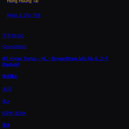
Hsing Hsiung Tai
KRW
6,210,768
下午10:00
Completed
#7
Hyper Turbo - NL - Single Draw Mix (A-5, 2-7,
Badugi)
报名截止
关闭
买入
KRW 400K
奖池