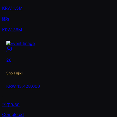
KRW 1.5M
奖池
KRW 36M
28
Sho Fujiki
KRW
13,428,000
下午9:30
Completed