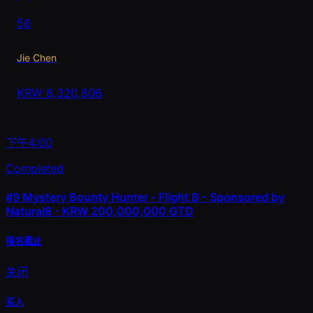
56
Jie Chen
KRW
8,320,806
下午4:00
Completed
#9
Mystery Bounty Hunter - Flight B - Sponsored by
Natural8 - KRW 200,000,000 GTD
报名截止
关闭
买入