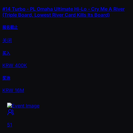
#14
Turbo - PL Omaha Ultimate Hi-Lo - Cry Me A River
(Triple Board, Lowest River Card Kills Its Board)
报名截止
关闭
买入
KRW 400K
奖池
KRW 16M
51