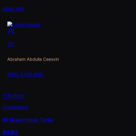
KRW 11M
35
Abraham Abdulla Ceesvin
KRW
4,140,896
下午11:00
Completed
#8
Super Hyper Turbo
报名截止