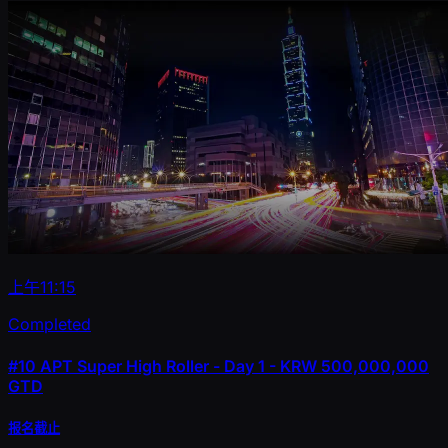
上午11:15
Completed
#10
APT Super High Roller - Day 1 - KRW 500,000,000
GTD
报名截止