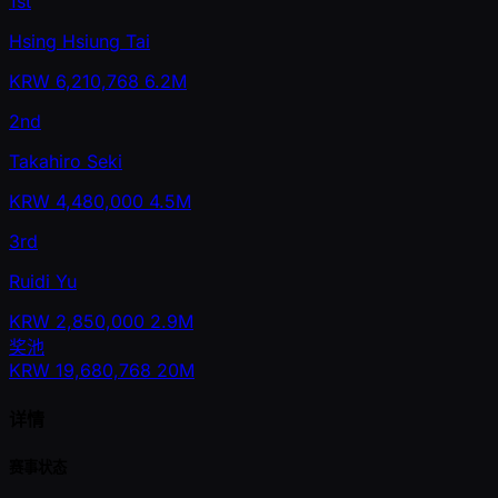
1st
Hsing Hsiung Tai
KRW
6,210,768
6.2M
2nd
Takahiro Seki
KRW
4,480,000
4.5M
3rd
Ruidi Yu
KRW
2,850,000
2.9M
奖池
KRW
19,680,768
20M
详情
赛事状态