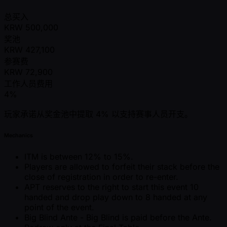
总买入
KRW
500,000
奖池
KRW
427,100
参赛费
KRW
72,900
工作人员费用
4%
玩家承诺从奖金池中提取 4% 以支持赛事人员开支。
Mechanics
ITM is between 12% to 15%.
Players are allowed to forfeit their stack before the
close of registration in order to re-enter.
APT reserves to the right to start this event 10
handed and drop play down to 8 handed at any
point of the event.
Big Blind Ante - Big Blind is paid before the Ante.