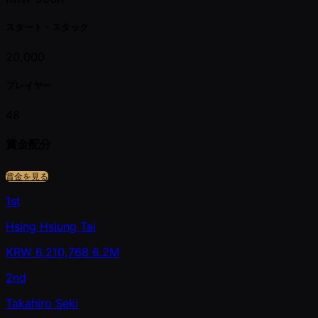
スタート・スタック
20,000
プレイヤー
48
賞金配分
賞金を見る
1st
Hsing Hsiung Tai
KRW
6,210,768
6.2M
2nd
Takahiro Seki