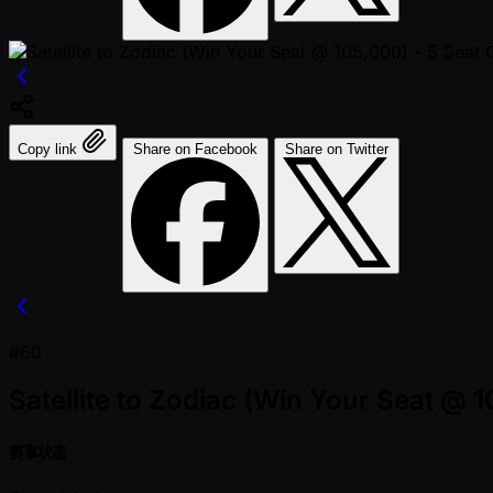
Copy link
Share on Facebook
Share on Twitter
#60
Satellite to Zodiac (Win Your Seat @ 
赛事状态