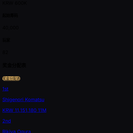
KRW 600K
起始筹码
40,000
玩家
82
奖金分配表
奖金分配表
1st
Shigenori Komatsu
KRW
11,151,180
11M
2nd
Rikiya Ogura