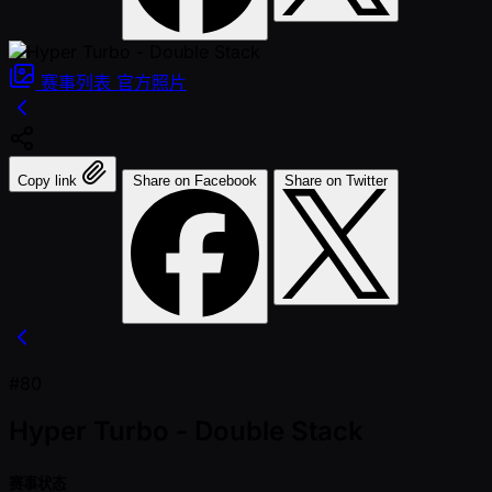
赛事列表
官方照片
Copy link
Share on Facebook
Share on Twitter
#80
Hyper Turbo - Double Stack
赛事状态