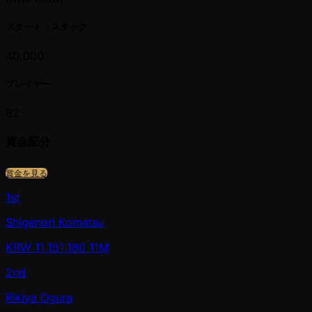
スタート・スタック
40,000
プレイヤー
82
賞金配分
賞金を見る
1st
Shigenori Komatsu
KRW
11,151,180
11M
2nd
Rikiya Ogura