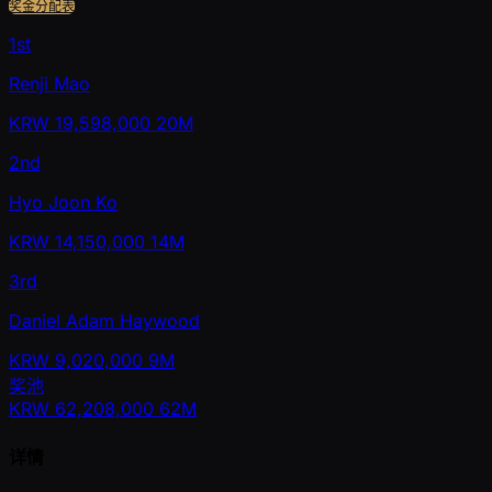
奖金分配表
1st
Renji Mao
KRW
19,598,000
20M
2nd
Hyo Joon Ko
KRW
14,150,000
14M
3rd
Daniel Adam Haywood
KRW
9,020,000
9M
奖池
KRW
62,208,000
62M
详情