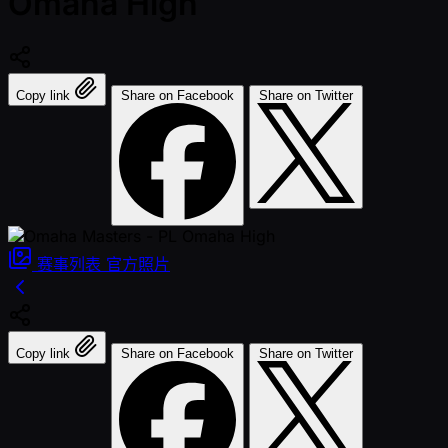
Omaha High
Copy link
Share on Facebook
Share on Twitter
赛事列表
官方照片
Copy link
Share on Facebook
Share on Twitter