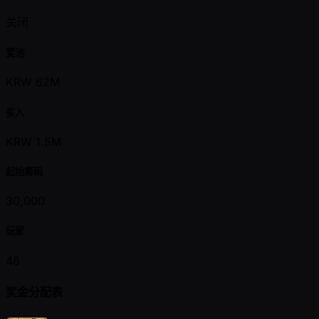
关闭
奖池
KRW 62M
买入
KRW 1.5M
起始筹码
30,000
玩家
48
奖金分配表