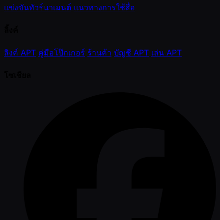
แข่งขันทัวร์นาเมนต์
แนวทางการใช้สื่อ
ลิ้งค์
ลิงค์ APT
คู่มือโป๊กเกอร์
ร้านค้า
บัญชี APT
เล่น APT
โซเชียล