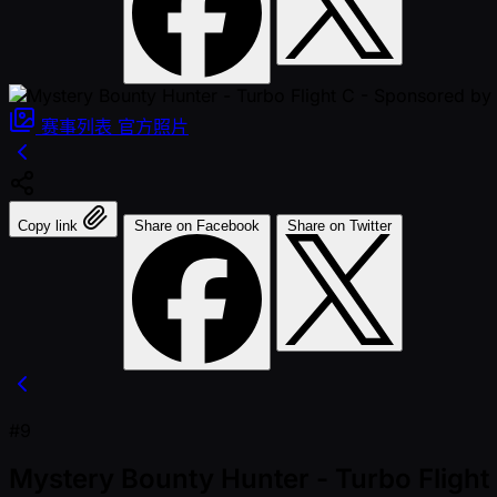
赛事列表
官方照片
Copy link
Share on Facebook
Share on Twitter
#9
Mystery Bounty Hunter - Turbo Fligh