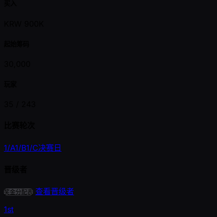
买入
KRW 900K
起始筹码
30,000
玩家
35 /
243
比赛轮次
1/A
1/B
1/C
决赛日
晋级者
查看晋级者
奖金分配表
1st