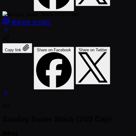
赛事列表
官方照片
Copy link
Share on Facebook
Share on Twitter
#19
Sunday Super Stack (250 Cap)
赛事状态