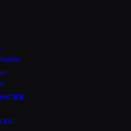
！
Profiles
son
夺APT首冠