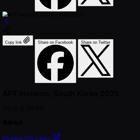
Copy link
Share on Facebook
Share on Twitter
APT Incheon, South Korea 2025
8月1日 至 8月10日
赛事地点
Paradise City Casino