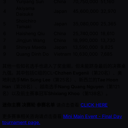
3
Yunjiang Sun
China
70,750,000
51,160
Akiyama
4
Japan
45,600,000
32,970
Daisuke
Shoichiro
5
Japan
35,080,000
25,365
Tamaki
6
Haisheng Qiu
China
25,740,000
18,610
7
Jingjun Wang
China
18,990,000
13,730
8
Shinya Maeda
Japan
13,590,000
9,825
9
Quang Dinh Do
Vietnam
10,630,000
7,685
其他一些知名选手也进入了奖金圈，但未能跻身最后的决赛桌
九强。其中包括C组的CL-
Chzhen Evgenii
（第20名）、奥
地利选手
Min Sung Lee
（第25名）、新西兰的
Tae Hoon
Han
（第26名）、越南选手
Nang Quang Nguyen
（第121
名）以及前主赛事冠军
Shixiang Khoo
（第138名）。
迷你主赛 决赛轮 参赛名单
请点击查看
CLICK HERE
.
更多赛事相关咨询请点击查看
Mini Main Event - Final Day
tournament page.