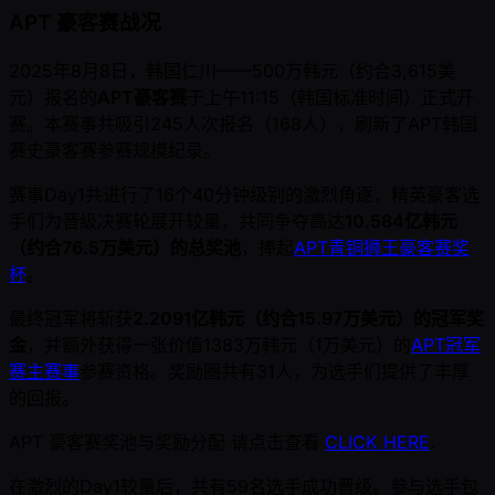
APT 豪客赛战况
2025年8月8日，韩国仁川——500万韩元（约合3,615美
元）报名的
APT豪客赛
于上午11:15（韩国标准时间）正式开
赛。本赛事共吸引245人次报名（168人），刷新了APT韩国
赛史豪客赛参赛规模纪录。
赛事Day1共进行了16个40分钟级别的激烈角逐，精英豪客选
手们为晋级决赛轮展开较量，共同争夺高达
10.584亿韩元
（约合76.5万美元）的总奖池
，捧起
APT青铜狮王豪客赛奖
杯
。
最终冠军将斩获
2.2091亿韩元（约合15.97万美元）的冠军奖
金
，并额外获得一张价值1383万韩元（1万美元）的
APT冠军
赛主赛事
参赛资格。奖励圈共有31人，为选手们提供了丰厚
的回报。
APT 豪客赛奖池与奖励分配 请点击查看
CLICK HERE
.
在激烈的Day1较量后，共有59名选手成功晋级。参与选手包