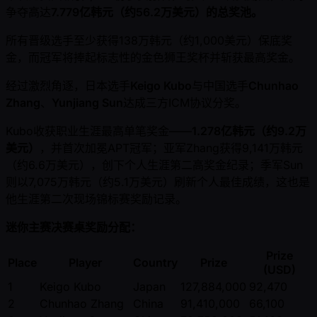
争夺高达
7.779亿韩元（约56.2万美元）的总奖池。
所有晋级选手至少获得138万韩元（约1,000美元）保底奖
金，而冠军将捧起标志性的金色狮王奖杯并斩获最高奖金。
经过激烈角逐，日本选手
Keigo Kubo
与中国选手
Chunhao
Zhang
、
Yunjiang Sun
达成三方ICM协议分奖。
Kubo收获职业生涯最高单笔奖金——
1.278亿韩元（约9.2万
美元）
，并首次加冕APT冠军；亚军Zhang获得9,141万韩元
（约6.6万美元），创下个人生涯第二高奖金纪录；季军Sun
则以7,075万韩元（约5.1万美元）刷新个人最佳成绩，这也是
他生涯第二次现场锦标赛奖励记录。
迷你主赛决赛桌奖励分配：
Prize
Place
Player
Country
Prize
(USD)
1
Keigo Kubo
Japan
127,884,000
92,470
2
Chunhao Zhang
China
91,410,000
66,100