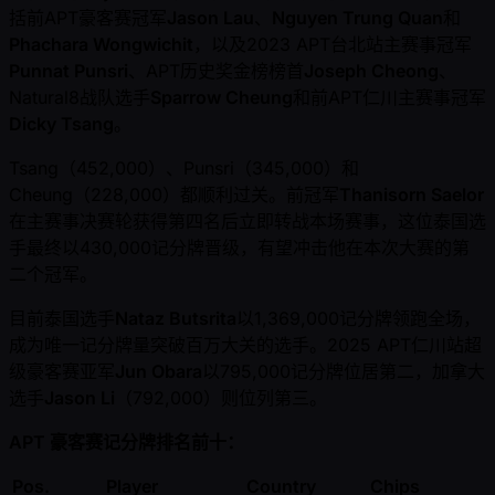
括前APT豪客赛冠军
Jason Lau
、
Nguyen Trung Quan
和
Phachara Wongwichit
，以及2023 APT台北站主赛事冠军
Punnat Punsri
、APT历史奖金榜榜首
Joseph Cheong
、
Natural8战队选手
Sparrow Cheung
和前APT仁川主赛事冠军
Dicky Tsang
。
Tsang（452,000）、Punsri（345,000）和
Cheung（228,000）都顺利过关。前冠军
Thanisorn Saelor
在主赛事决赛轮获得第四名后立即转战本场赛事，这位泰国选
手最终以430,000记分牌晋级，有望冲击他在本次大赛的第
二个冠军。
目前泰国选手
Nataz Butsrita
以1,369,000记分牌领跑全场，
成为唯一记分牌量突破百万大关的选手。2025 APT仁川站超
级豪客赛亚军
Jun Obara
以795,000记分牌位居第二，加拿大
选手
Jason Li
（792,000）则位列第三。
APT 豪客赛记分牌排名前十：
Pos.
Player
Country
Chips