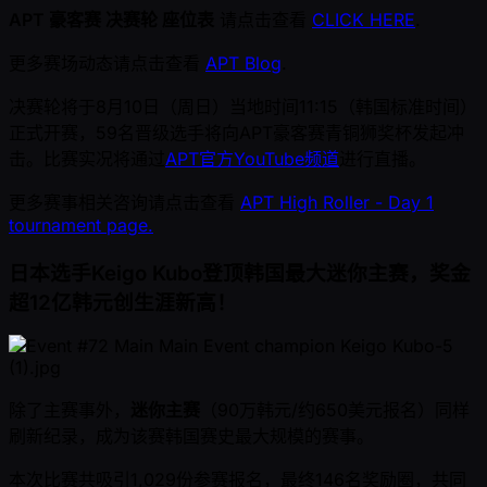
APT 豪客赛 决赛轮 座位表
请点击查看
CLICK HERE
.
更多赛场动态请点击查看
APT Blog
.
决赛轮将于8月10日（周日）当地时间11:15（韩国标准时间）
正式开赛，59名晋级选手将向APT豪客赛青铜狮奖杯发起冲
击。比赛实况将通过
APT官方YouTube频道
进行直播。
更多赛事相关咨询请点击查看
APT High Roller - Day 1
tournament page.
日本选手Keigo Kubo登顶韩国最大迷你主赛，奖金
超12亿韩元创生涯新高！
除了主赛事外，
迷你主赛
（90万韩元/约650美元报名）同样
刷新纪录，成为该赛韩国赛史最大规模的赛事。
本次比赛共吸引1,029份参赛报名，最终146名奖励圈，共同