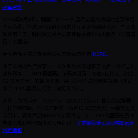
冠军留影
2025年8月8日，韩国仁川
——韩国赛史最大规模的主赛事已
圆满落幕，但这场持续破纪录的扑克盛会仍继续上演。在大赛
倒数第二天，韩国赛史最大规模
迷你主赛
也决出胜负（详情请
见下文报道）
更多迷你主赛决赛桌精彩动态请点击查看
HERE.
除了这两场焦点赛事外，本次系列赛还迎来了最后一场标志性
奖杯赛事——
APT豪客赛
。该赛事设置了高达5亿韩元（约合
36.15万美元）的保底奖池，并以245人次的参赛规模再次刷
新了APT韩国赛史纪录（详见下文）。
此外，为期两天、70万韩元（约合500美元）报名的
双筹赛
同样表现亮眼。在1.5亿韩元（约合10.85万美元）保底奖池的
吸引下，赛事共迎来693份参赛报名，创下APT韩国赛史赛事
参赛人数和奖池规模双项新纪录（
完整报道请见系列赛Day9
附赛播报
）