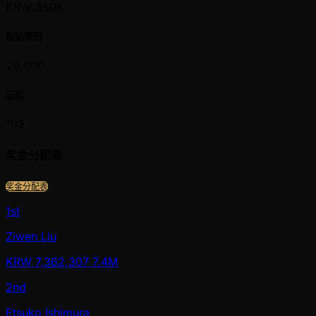
KRW 350K
起始筹码
20,000
玩家
103
奖金分配表
奖金分配表
1st
Ziwen Liu
KRW
7,362,307
7.4M
2nd
Etsuko Ishimura