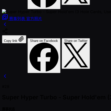
赛事列表
官方照片
Copy link
Share on Facebook
Share on Twitter
#28
Super Hyper Turbo - Super Hold'em (3 
赛事状态