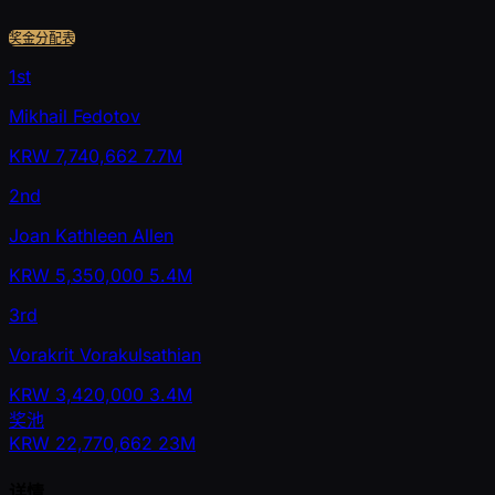
奖金分配表
1st
Mikhail Fedotov
KRW
7,740,662
7.7M
2nd
Joan Kathleen Allen
KRW
5,350,000
5.4M
3rd
Vorakrit Vorakulsathian
KRW
3,420,000
3.4M
奖池
KRW
22,770,662
23M
详情