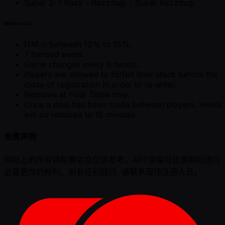
Super 2-7 Razz - Razzdugi - Super Razzdugi
Mechanics
ITM is between 12% to 15%.
7 handed event.
Game changes every 6 hands.
Players are allowed to forfeit their stack before the
close of registration in order to re-enter.
Redraws at Final Table only.
Once a deal has been made between players, levels
will be reduced to 15 minutes.
免责声明
网站上的所有锦标赛信息仅供参考。APT保留在比赛期间进行
必要更改的权利。如有任何疑问, 请联系现场注册人员。