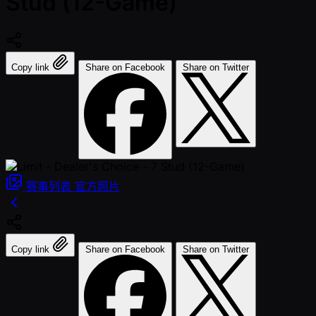
Stud (12-Game)
Copy link
Share on Facebook
Share on Twitter
赛事列表
官方照片
Copy link
Share on Facebook
Share on Twitter