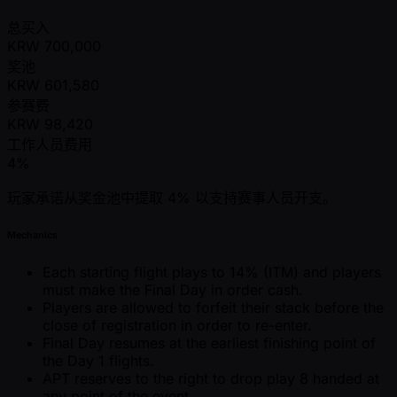
总买入
KRW
700,000
奖池
KRW
601,580
参赛费
KRW
98,420
工作人员费用
4%
玩家承诺从奖金池中提取 4% 以支持赛事人员开支。
Mechanics
Each starting flight plays to 14% (ITM) and players
must make the Final Day in order cash.
Players are allowed to forfeit their stack before the
close of registration in order to re-enter.
Final Day resumes at the earliest finishing point of
the Day 1 flights.
APT reserves to the right to drop play 8 handed at
any point of the event.