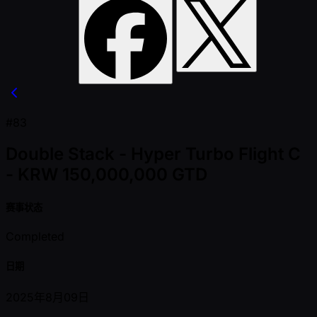
#83
Double Stack - Hyper Turbo Flight C
- KRW 150,000,000 GTD
赛事状态
Completed
日期
2025年8月09日