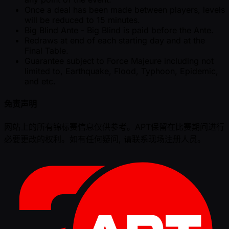
Once a deal has been made between players, levels
will be reduced to 15 minutes.
Big Blind Ante - Big Blind is paid before the Ante.
Redraws at end of each starting day and at the
Final Table.
Guarantee subject to Force Majeure including not
limited to, Earthquake, Flood, Typhoon, Epidemic,
and etc.
免责声明
网站上的所有锦标赛信息仅供参考。APT保留在比赛期间进行
必要更改的权利。如有任何疑问, 请联系现场注册人员。