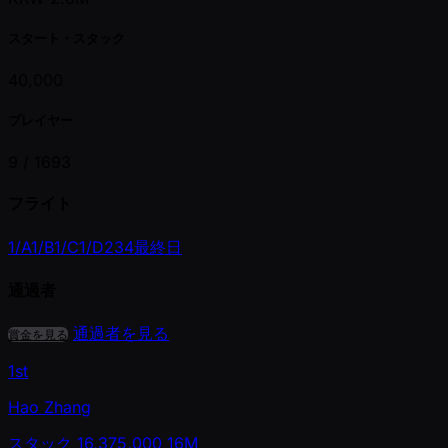
スタート・スタック
40,000
プレイヤー
9 /
1693
フライト
1/A
1/B
1/C
1/D
2
3
4
最終日
通過者
通過者を見る
賞金を見る
1st
Hao Zhang
スタック
16,375,000
16M