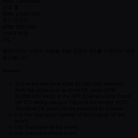
KRW
2,600,000
상금 풀
KRW
2,340,000
참가 수수료
KRW
260,000
스태프 비용
4%
플레이어는 스태프 지원을 위해 상금의 4%를 기부하는 것에
동의합니다.
Mechanics
This event will have KRW 42,000,000 withheld
from the prize pool as three (3) seats (KRW
14,000,000 each) in the APT Championship Event
(APTC) taking place in Taipei in November 2025.
The three (3) seats will be awarded as follows:
1 to the Champion (winner of the trophy) of the
event.
1 to 2nd place of the event.
1 to 3rd place of the event.