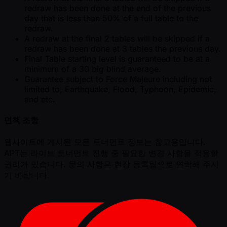
redraw has been done at the end of the previous
day that is less than 50% of a full table to the
redraw.
A redraw at the final 2 tables will be skipped if a
redraw has been done at 3 tables the previous day.
Final Table starting level is guaranteed to be at a
minimum of a 30 big blind average.
Guarantee subject to Force Majeure including not
limited to, Earthquake, Flood, Typhoon, Epidemic,
and etc.
면책 조항
웹사이트에 게시된 모든 토너먼트 정보는 참고용입니다.
APT는 라이브 토너먼트 진행 중 필요한 변경 사항을 적용할
권리가 있습니다. 문의 사항은 현장 등록팀으로 연락해 주시
기 바랍니다.