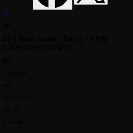
#20
APT Main Event - Day 4 - KRW
2,200,000,000 GTD
상태
Completed
날짜
Oct 03, 2025
시작 시간
11:15 AM