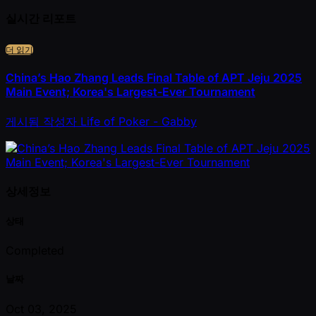
실시간 리포트
더 읽기
China’s Hao Zhang Leads Final Table of APT Jeju 2025
Main Event; Korea's Largest-Ever Tournament
게시됨
작성자
Life of Poker - Gabby
상세정보
상태
Completed
날짜
Oct 03, 2025