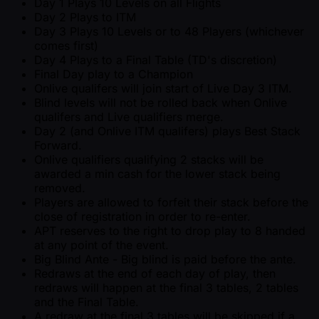
Day 1 Plays 10 Levels on all Flights
Day 2 Plays to ITM
Day 3 Plays 10 Levels or to 48 Players (whichever
comes first)
Day 4 Plays to a Final Table (TD's discretion)
Final Day play to a Champion
Onlive qualifers will join start of Live Day 3 ITM.
Blind levels will not be rolled back when Onlive
qualifers and Live qualifiers merge.
Day 2 (and Onlive ITM qualifers) plays Best Stack
Forward.
Onlive qualifiers qualifying 2 stacks will be
awarded a min cash for the lower stack being
removed.
Players are allowed to forfeit their stack before the
close of registration in order to re-enter.
APT reserves to the right to drop play to 8 handed
at any point of the event.
Big Blind Ante - Big blind is paid before the ante.
Redraws at the end of each day of play, then
redraws will happen at the final 3 tables, 2 tables
and the Final Table.
A redraw at the final 3 tables will be skipped if a