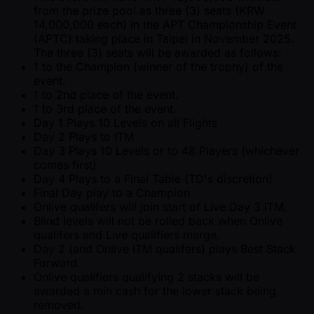
from the prize pool as three (3) seats (KRW
14,000,000 each) in the APT Championship Event
(APTC) taking place in Taipei in November 2025.
The three (3) seats will be awarded as follows:
1 to the Champion (winner of the trophy) of the
event.
1 to 2nd place of the event.
1 to 3rd place of the event.
Day 1 Plays 10 Levels on all Flights
Day 2 Plays to ITM
Day 3 Plays 10 Levels or to 48 Players (whichever
comes first)
Day 4 Plays to a Final Table (TD's discretion)
Final Day play to a Champion
Onlive qualifers will join start of Live Day 3 ITM.
Blind levels will not be rolled back when Onlive
qualifers and Live qualifiers merge.
Day 2 (and Onlive ITM qualifers) plays Best Stack
Forward.
Onlive qualifiers qualifying 2 stacks will be
awarded a min cash for the lower stack being
removed.