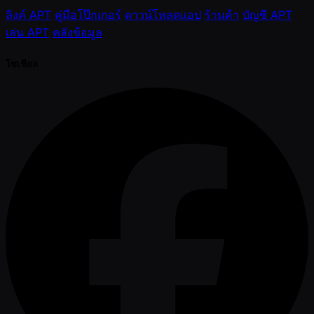
ลิงค์ APT
คู่มือโป๊กเกอร์
ดาวน์โหลดแอป
ร้านค้า
บัญชี APT
เล่น APT
คลังข้อมูล
โซเชียล