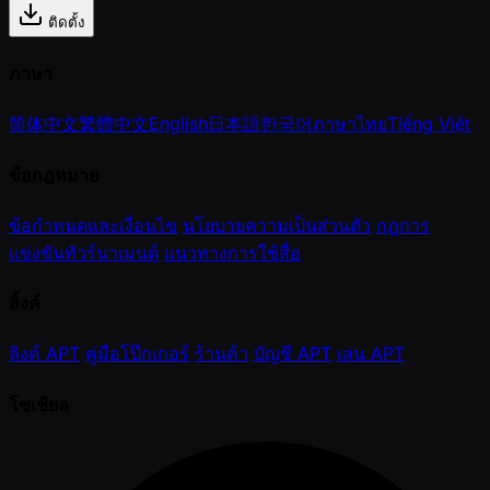
ติดตั้ง
ภาษา
简体中文
繁體中文
English
日本語
한국어
ภาษาไทย
Tiếng Việt
ข้อกฎหมาย
ข้อกำหนดและเงื่อนไข
นโยบายความเป็นส่วนตัว
กฎการ
แข่งขันทัวร์นาเมนต์
แนวทางการใช้สื่อ
ลิ้งค์
ลิงค์ APT
คู่มือโป๊กเกอร์
ร้านค้า
บัญชี APT
เล่น APT
โซเชียล