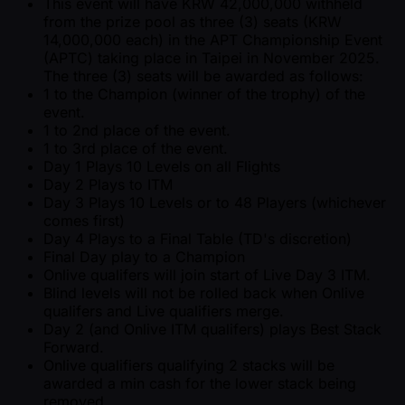
This event will have KRW 42,000,000 withheld
from the prize pool as three (3) seats (KRW
14,000,000 each) in the APT Championship Event
(APTC) taking place in Taipei in November 2025.
The three (3) seats will be awarded as follows:
1 to the Champion (winner of the trophy) of the
event.
1 to 2nd place of the event.
1 to 3rd place of the event.
Day 1 Plays 10 Levels on all Flights
Day 2 Plays to ITM
Day 3 Plays 10 Levels or to 48 Players (whichever
comes first)
Day 4 Plays to a Final Table (TD's discretion)
Final Day play to a Champion
Onlive qualifers will join start of Live Day 3 ITM.
Blind levels will not be rolled back when Onlive
qualifers and Live qualifiers merge.
Day 2 (and Onlive ITM qualifers) plays Best Stack
Forward.
Onlive qualifiers qualifying 2 stacks will be
awarded a min cash for the lower stack being
removed.