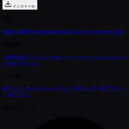
インストール
言語
简体中文
繁體中文
English
日本語
한국어
ภาษาไทย
Tiếng Việt
法的情報
ご利用規約
プライバシーポリシー
トーナメントルール
メデ
ィアガイドライン
リンク集
APTリンク
ポーカーハンドブック
APTストア
APTアカウン
ト
APTプレイ
SNSでフォロー