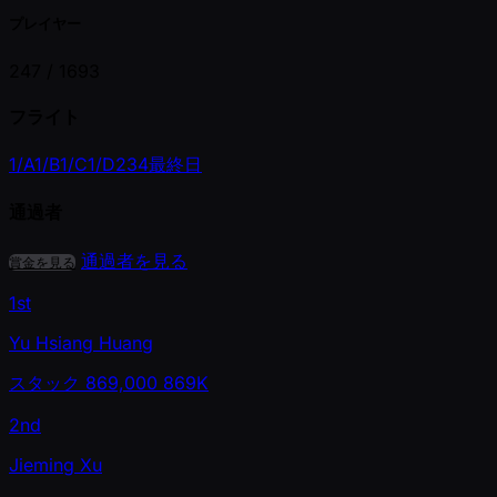
プレイヤー
247 /
1693
フライト
1/A
1/B
1/C
1/D
2
3
4
最終日
通過者
通過者を見る
賞金を見る
1st
Yu Hsiang Huang
スタック
869,000
869K
2nd
Jieming Xu