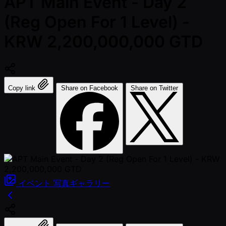
APT Main Event - Day 2
(Reg Open For 1 Level) -
KRW 2,200,000,000 GTD
Copy link
Share on Facebook
Share on Twitter
イベント
写真ギャラリー