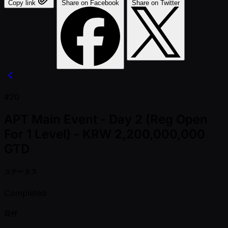
Copy link
Share on Facebook
Share on Twitter
#20
APT Main Event - Day 2 (Reg Open
For 1 Level) - KRW 2,200,000,000
GTD
ステータス
Completed
日付