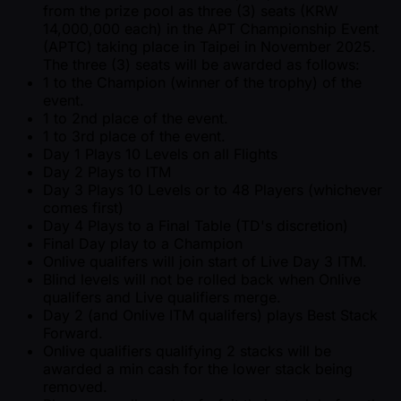
from the prize pool as three (3) seats (KRW
14,000,000 each) in the APT Championship Event
(APTC) taking place in Taipei in November 2025.
The three (3) seats will be awarded as follows:
1 to the Champion (winner of the trophy) of the
event.
1 to 2nd place of the event.
1 to 3rd place of the event.
Day 1 Plays 10 Levels on all Flights
Day 2 Plays to ITM
Day 3 Plays 10 Levels or to 48 Players (whichever
comes first)
Day 4 Plays to a Final Table (TD's discretion)
Final Day play to a Champion
Onlive qualifers will join start of Live Day 3 ITM.
Blind levels will not be rolled back when Onlive
qualifers and Live qualifiers merge.
Day 2 (and Onlive ITM qualifers) plays Best Stack
Forward.
Onlive qualifiers qualifying 2 stacks will be
awarded a min cash for the lower stack being
removed.