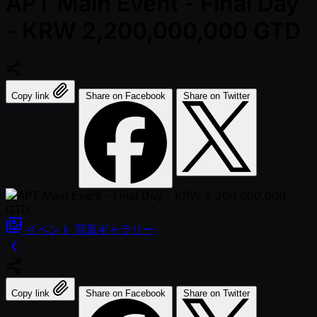
APT Main Event - Final Day
- KRW 2,200,000,000 GTD
Copy link
Share on Facebook
Share on Twitter
イベント
写真ギャラリー
Copy link
Share on Facebook
Share on Twitter