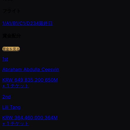
フライト
1/A
1/B
1/C
1/D
2
3
4
最終日
賞金配分
賞金を見る
1st
Abraham Abdulla Ceesvin
KRW
649,835,200
650M
+
1
チケット
2nd
Lili Tang
KRW
364,460,000
364M
+
1
チケット