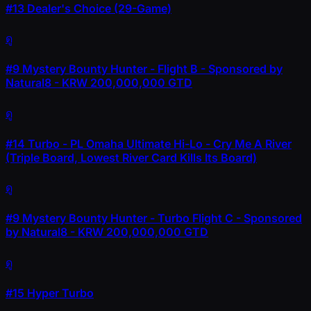
#13
Dealer's Choice (29-Game)
ดู
#9
Mystery Bounty Hunter - Flight B - Sponsored by
Natural8 - KRW 200,000,000 GTD
ดู
#14
Turbo - PL Omaha Ultimate Hi-Lo - Cry Me A River
(Triple Board, Lowest River Card Kills Its Board)
ดู
#9
Mystery Bounty Hunter - Turbo Flight C - Sponsored
by Natural8 - KRW 200,000,000 GTD
ดู
#15
Hyper Turbo