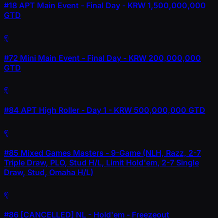
#18
APT Main Event - Final Day - KRW 1,500,000,000
GTD
ดู
#72
Mini Main Event - Final Day - KRW 200,000,000
GTD
ดู
#84
APT High Roller - Day 1 - KRW 500,000,000 GTD
ดู
#85
Mixed Games Masters - 9-Game (NLH, Razz, 2-7
Triple Draw, PLO, Stud H/L, Limit Hold'em, 2-7 Single
Draw, Stud, Omaha H/L)
ดู
#86
[CANCELLED] NL - Hold'em - Freezeout