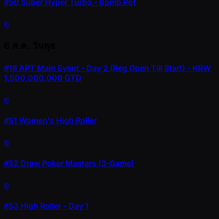
#50
Super Hyper Turbo - Bomb Pot
ดู
6 ส.ค.
วันพุธ
#18
APT Main Event - Day 2 (Reg Open Till Start) - KRW
1,500,000,000 GTD
ดู
#51
Women's High Roller
ดู
#52
Draw Poker Masters (3-Game)
ดู
#53
High Roller - Day 1