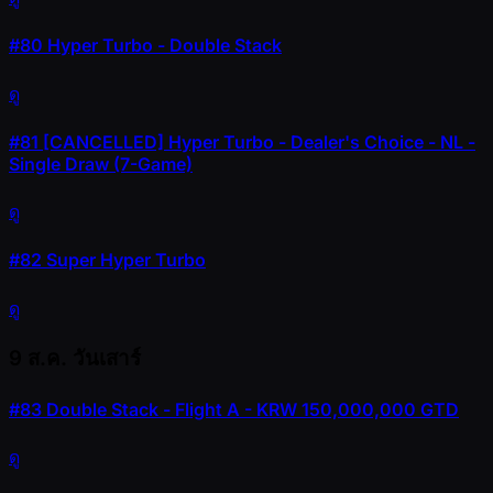
#80
Hyper Turbo - Double Stack
ดู
#81
[CANCELLED] Hyper Turbo - Dealer's Choice - NL -
Single Draw (7-Game)
ดู
#82
Super Hyper Turbo
ดู
9 ส.ค.
วันเสาร์
#83
Double Stack - Flight A - KRW 150,000,000 GTD
ดู