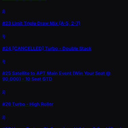
ดู
#23
Limit Triple Draw Mix (A-5, 2-7)
ดู
#24
[CANCELLED] Turbo - Double Stack
ดู
#25
Satellite to APT Main Event (Win Your Seat @
90,000) - 10 Seat GTD
ดู
#26
Turbo - High Roller
ดู