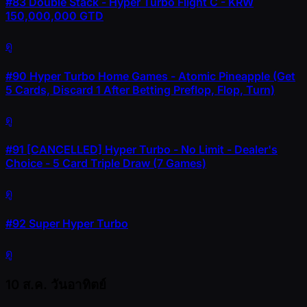
#83
Double Stack - Hyper Turbo Flight C - KRW
150,000,000 GTD
ดู
#90
Hyper Turbo Home Games - Atomic Pineapple (Get
5 Cards, Discard 1 After Betting Preflop, Flop, Turn)
ดู
#91
[CANCELLED] Hyper Turbo - No Limit - Dealer's
Choice - 5 Card Triple Draw (7 Games)
ดู
#92
Super Hyper Turbo
ดู
10 ส.ค.
วันอาทิตย์