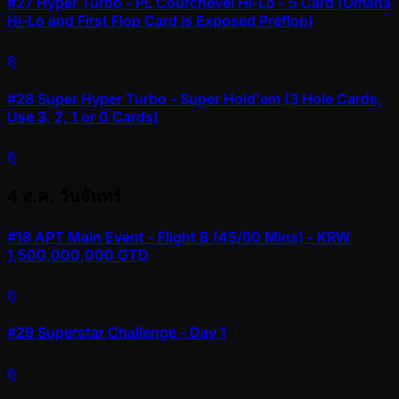
#27
Hyper Turbo - PL Courchevel Hi-Lo - 5 Card (Omaha
Hi-Lo and First Flop Card is Exposed Preflop)
ดู
#28
Super Hyper Turbo - Super Hold'em (3 Hole Cards,
Use 3, 2, 1 or 0 Cards)
ดู
4 ส.ค.
วันจันทร์
#18
APT Main Event - Flight B (45/60 Mins) - KRW
1,500,000,000 GTD
ดู
#29
Superstar Challenge - Day 1
ดู