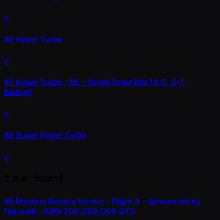
ดู
#6
Hyper Turbo
ดู
#7
Hyper Turbo - NL - Single Draw Mix (A-5, 2-7,
Badugi)
ดู
#8
Super Hyper Turbo
ดู
2 ส.ค.
วันเสาร์
#9
Mystery Bounty Hunter - Flight A - Sponsored by
Natural8 - KRW 200,000,000 GTD