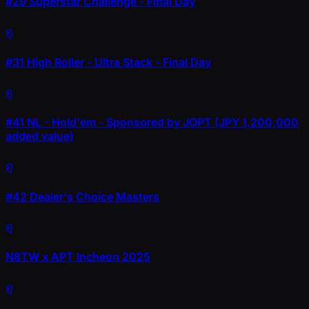
#29
Superstar Challenge - Final Day
ดู
#31
High Roller - Ultra Stack - Final Day
ดู
#41
NL - Hold'em - Sponsored by JOPT (JPY 1,200,000
added value)
ดู
#42
Dealer's Choice Masters
ดู
N8TW x APT Incheon 2025
ดู