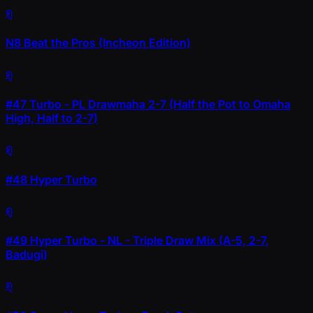
ดู
N8 Beat the Pros (Incheon Edition)
ดู
#47
Turbo - PL Drawmaha 2-7 (Half the Pot to Omaha
High, Half to 2-7)
ดู
#48
Hyper Turbo
ดู
#49
Hyper Turbo - NL - Triple Draw Mix (A-5, 2-7,
Badugi)
ดู