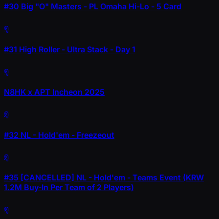
#30
Big "O" Masters - PL Omaha Hi-Lo - 5 Card
ดู
#31
High Roller - Ultra Stack - Day 1
ดู
N8HK x APT Incheon 2025
ดู
#32
NL - Hold'em - Freezeout
ดู
#35
[CANCELLED] NL - Hold'em - Teams Event (KRW
1.2M Buy-In Per Team of 2 Players)
ดู