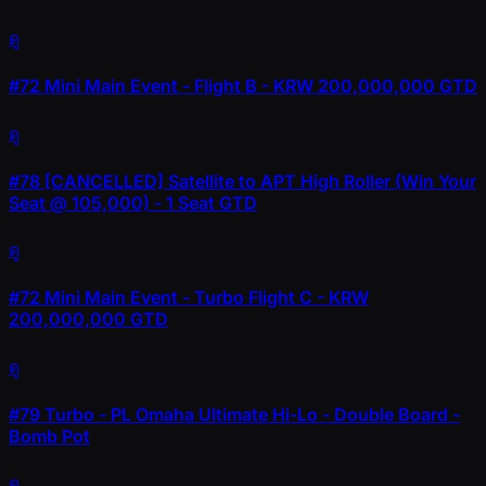
ดู
#72
Mini Main Event - Flight B - KRW 200,000,000 GTD
ดู
#78
[CANCELLED] Satellite to APT High Roller (Win Your
Seat @ 105,000) - 1 Seat GTD
ดู
#72
Mini Main Event - Turbo Flight C - KRW
200,000,000 GTD
ดู
#79
Turbo - PL Omaha Ultimate Hi-Lo - Double Board -
Bomb Pot
ดู