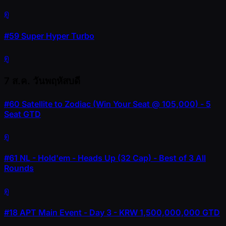
ดู
#59
Super Hyper Turbo
ดู
7 ส.ค.
วันพฤหัสบดี
#60
Satellite to Zodiac (Win Your Seat @ 105,000) - 5
Seat GTD
ดู
#61
NL - Hold'em - Heads Up (32 Cap) - Best of 3 All
Rounds
ดู
#18
APT Main Event - Day 3 - KRW 1,500,000,000 GTD