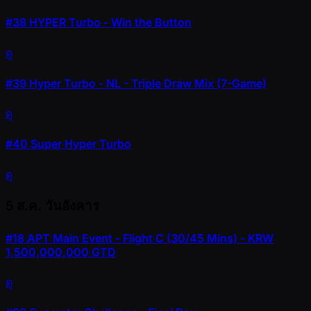
#38
HYPER Turbo - Win the Button
ดู
#39
Hyper Turbo - NL - Triple Draw Mix (7-Game)
ดู
#40
Super Hyper Turbo
ดู
5 ส.ค.
วันอังคาร
#18
APT Main Event - Flight C (30/45 Mins) - KRW
1,500,000,000 GTD
ดู