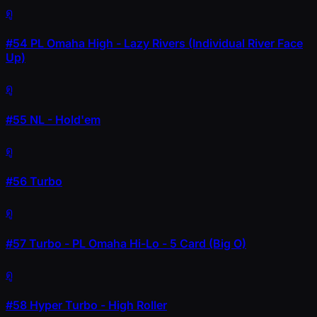
ดู
#54
PL Omaha High - Lazy Rivers (Individual River Face
Up)
ดู
#55
NL - Hold'em
ดู
#56
Turbo
ดู
#57
Turbo - PL Omaha Hi-Lo - 5 Card (Big O)
ดู
#58
Hyper Turbo - High Roller