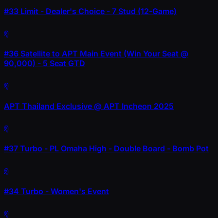
#33
Limit - Dealer's Choice - 7 Stud (12-Game)
ดู
#36
Satellite to APT Main Event (Win Your Seat @
90,000) - 5 Seat GTD
ดู
APT Thailand Exclusive @ APT Incheon 2025
ดู
#37
Turbo - PL Omaha High - Double Board - Bomb Pot
ดู
#34
Turbo - Women's Event
ดู