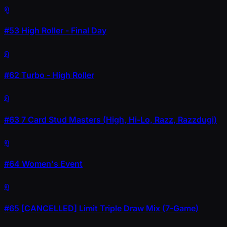
ดู
#53
High Roller - Final Day
ดู
#62
Turbo - High Roller
ดู
#63
7 Card Stud Masters (High, Hi-Lo, Razz, Razzdugi)
ดู
#64
Women's Event
ดู
#65
[CANCELLED] Limit Triple Draw Mix (7-Game)