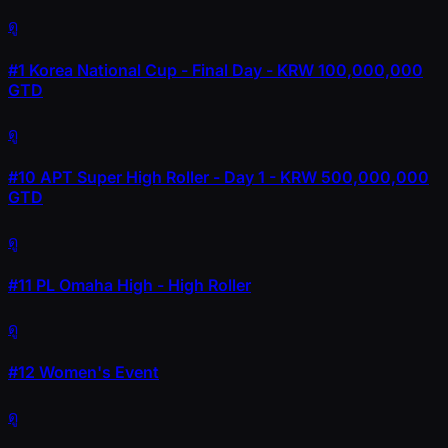
ดู
#1
Korea National Cup - Final Day - KRW 100,000,000
GTD
ดู
#10
APT Super High Roller - Day 1 - KRW 500,000,000
GTD
ดู
#11
PL Omaha High - High Roller
ดู
#12
Women's Event
ดู