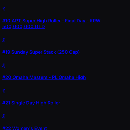
ดู
#10
APT Super High Roller - Final Day - KRW
500,000,000 GTD
ดู
#19
Sunday Super Stack (250 Cap)
ดู
#20
Omaha Masters - PL Omaha High
ดู
#21
Single Day High Roller
ดู
#22
Women's Event