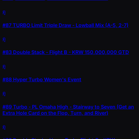
ดู
#87
TURBO Limit Triple Draw - Lowball Mix (A-5, 2-7)
ดู
#83
Double Stack - Flight B - KRW 150,000,000 GTD
ดู
#88
Hyper Turbo Women's Event
ดู
#89
Turbo - PL Omaha High - Stairway to Seven (Get an
Extra Hole Card on the Flop, Turn, and River)
ดู