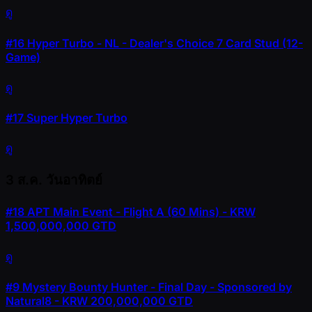
ดู
#16
Hyper Turbo - NL - Dealer's Choice 7 Card Stud (12-
Game)
ดู
#17
Super Hyper Turbo
ดู
3 ส.ค.
วันอาทิตย์
#18
APT Main Event - Flight A (60 Mins) - KRW
1,500,000,000 GTD
ดู
#9
Mystery Bounty Hunter - Final Day - Sponsored by
Natural8 - KRW 200,000,000 GTD