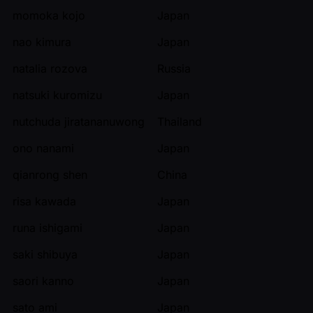
momoka kojo
Japan
nao kimura
Japan
natalia rozova
Russia
natsuki kuromizu
Japan
nutchuda jiratananuwong
Thailand
ono nanami
Japan
qianrong shen
China
risa kawada
Japan
runa ishigami
Japan
saki shibuya
Japan
saori kanno
Japan
sato ami
Japan