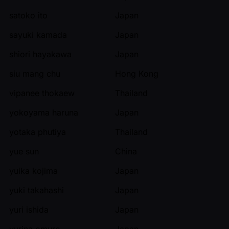
satoko ito
Japan
sayuki kamada
Japan
shiori hayakawa
Japan
siu mang chu
Hong Kong
vipanee thokaew
Thailand
yokoyama haruna
Japan
yotaka phutiya
Thailand
yue sun
China
yuika kojima
Japan
yuki takahashi
Japan
yuri ishida
Japan
yurina omuro
Japan