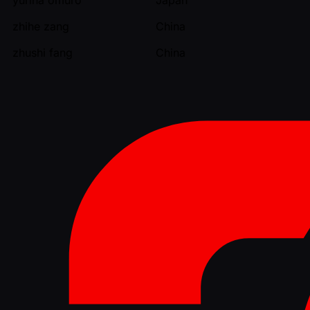
zhihe zang
China
zhushi fang
China