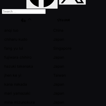
ประเทศ
ชื่อ
anqi luo
China
chiharu kudo
Japan
fang yu lui
Singapore
fujiwara chihiro
Japan
hazuki takenaka
Japan
jhen ke yi
Taiwan
kana nakada
Japan
mari yamazaki
Japan
mina mizunokura
Japan