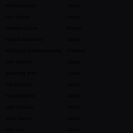
momoka kojo
Japan
nao kimura
Japan
natalia rozova
Russia
natsuki kuromizu
Japan
nutchuda jiratananuwong
Thailand
ono nanami
Japan
qianrong shen
China
risa kawada
Japan
runa ishigami
Japan
saki shibuya
Japan
saori kanno
Japan
sato ami
Japan