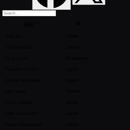
国
名前
anqi luo
China
chiharu kudo
Japan
fang yu lui
Singapore
fujiwara chihiro
Japan
hazuki takenaka
Japan
jhen ke yi
Taiwan
kana nakada
Japan
mari yamazaki
Japan
mina mizunokura
Japan