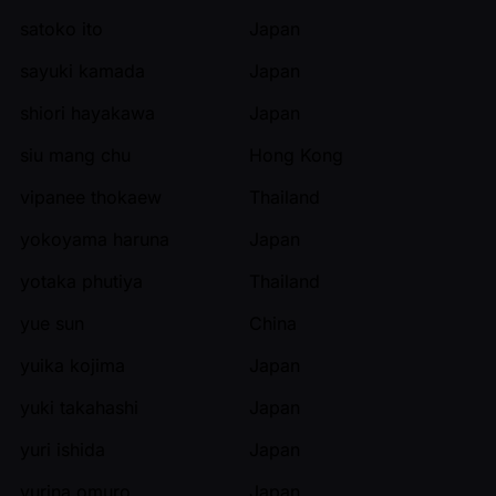
satoko ito
Japan
sayuki kamada
Japan
shiori hayakawa
Japan
siu mang chu
Hong Kong
vipanee thokaew
Thailand
yokoyama haruna
Japan
yotaka phutiya
Thailand
yue sun
China
yuika kojima
Japan
yuki takahashi
Japan
yuri ishida
Japan
yurina omuro
Japan