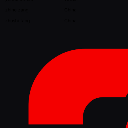
zhihe zang
China
zhushi fang
China