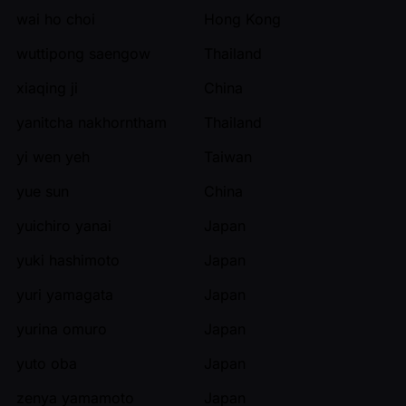
wai ho choi
Hong Kong
wuttipong saengow
Thailand
xiaqing ji
China
yanitcha nakhorntham
Thailand
yi wen yeh
Taiwan
yue sun
China
yuichiro yanai
Japan
yuki hashimoto
Japan
yuri yamagata
Japan
yurina omuro
Japan
yuto oba
Japan
zenya yamamoto
Japan