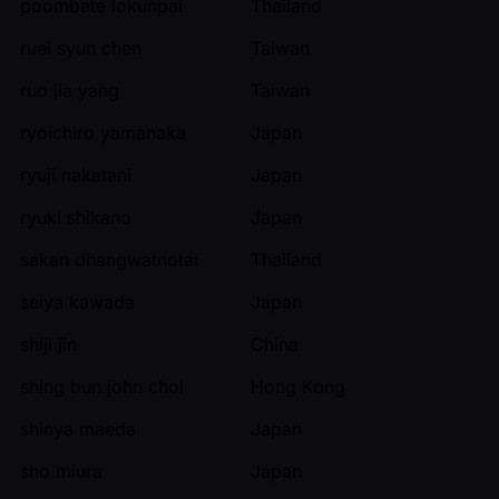
poombate lokunpai
Thailand
ruei syun chen
Taiwan
ruo jia yang
Taiwan
ryoichiro yamanaka
Japan
ryuji nakatani
Japan
ryuki shikano
Japan
sakan dhangwatnotai
Thailand
seiya kawada
Japan
shiji jin
China
shing bun john choi
Hong Kong
shinya maeda
Japan
sho miura
Japan