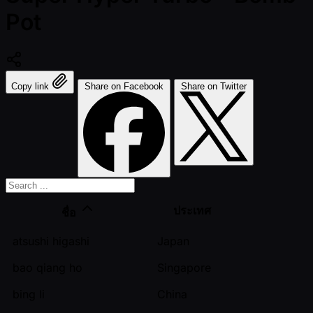
Pot
Copy link
Share on Facebook
Share on Twitter
ประเทศ
ชื่อ
atsushi higashi
Japan
bao qiang ho
Singapore
bing li
China