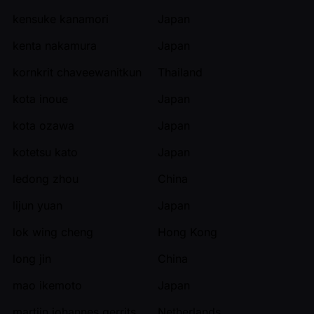
kensuke kanamori
Japan
kenta nakamura
Japan
kornkrit chaveewanitkun
Thailand
kota inoue
Japan
kota ozawa
Japan
kotetsu kato
Japan
ledong zhou
China
lijun yuan
Japan
lok wing cheng
Hong Kong
long jin
China
mao ikemoto
Japan
martijn johannes gerrits
Netherlands