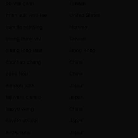
bo wei chen
Taiwan
brian suk woo lee
United States
camilla samsing
Norway
cheng hung wu
Taiwan
chung long tses
Hong Kong
chunhao zhang
China
dong hou
China
eungon park
Japan
fujiwara chihiro
Japan
haoyu wang
China
hayate utsumi
Japan
hiroki furui
Japan