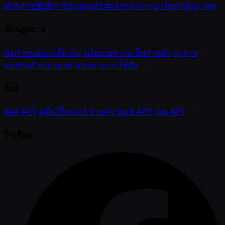
简体中文
繁體中文
English
日本語
한국어
ภาษาไทย
Tiếng Việt
ข้อกฎหมาย
ข้อกำหนดและเงื่อนไข
นโยบายความเป็นส่วนตัว
กฎการ
แข่งขันทัวร์นาเมนต์
แนวทางการใช้สื่อ
ลิ้งค์
ลิงค์ APT
คู่มือโป๊กเกอร์
ร้านค้า
บัญชี APT
เล่น APT
โซเชียล