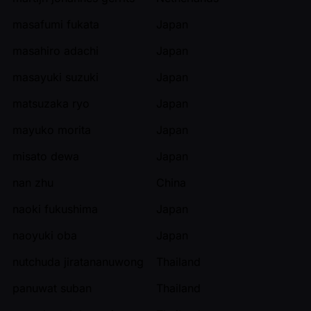
masafumi fukata
Japan
masahiro adachi
Japan
masayuki suzuki
Japan
matsuzaka ryo
Japan
mayuko morita
Japan
misato dewa
Japan
nan zhu
China
naoki fukushima
Japan
naoyuki oba
Japan
nutchuda jiratananuwong
Thailand
panuwat suban
Thailand