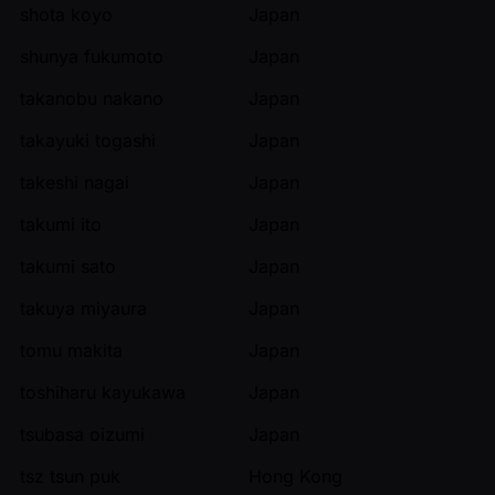
shota koyo
Japan
shunya fukumoto
Japan
takanobu nakano
Japan
takayuki togashi
Japan
takeshi nagai
Japan
takumi ito
Japan
takumi sato
Japan
takuya miyaura
Japan
tomu makita
Japan
toshiharu kayukawa
Japan
tsubasa oizumi
Japan
tsz tsun puk
Hong Kong