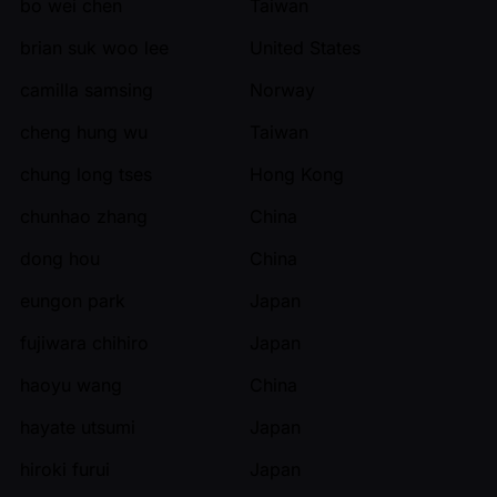
bo wei chen
Taiwan
brian suk woo lee
United States
camilla samsing
Norway
cheng hung wu
Taiwan
chung long tses
Hong Kong
chunhao zhang
China
dong hou
China
eungon park
Japan
fujiwara chihiro
Japan
haoyu wang
China
hayate utsumi
Japan
hiroki furui
Japan