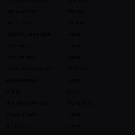
ruei syun chen
Taiwan
ruo jia yang
Taiwan
ryoichiro yamanaka
Japan
ryuji nakatani
Japan
ryuki shikano
Japan
sakan dhangwatnotai
Thailand
seiya kawada
Japan
shiji jin
China
shing bun john choi
Hong Kong
shinya maeda
Japan
sho miura
Japan