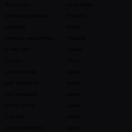
wai ho choi
Hong Kong
wuttipong saengow
Thailand
xiaqing ji
China
yanitcha nakhorntham
Thailand
yi wen yeh
Taiwan
yue sun
China
yuichiro yanai
Japan
yuki hashimoto
Japan
yuri yamagata
Japan
yurina omuro
Japan
yuto oba
Japan
zenya yamamoto
Japan