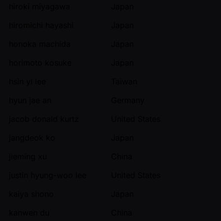
hiroki miyagawa
Japan
hiromichi hayashi
Japan
honoka machida
Japan
horimoto kosuke
Japan
hsin yi lee
Taiwan
hyun jae an
Germany
jacob donald kurtz
United States
jangdeok ko
Japan
jieming xu
China
justin hyung-woo lee
United States
kaiya shono
Japan
kanwen du
China