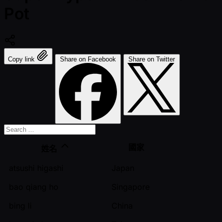
Pot
Copy link
Share on Facebook
Share on Twitter
國家
姓名
atsushi higashi
Japan
bao qiang ho
Singapore
bing li
China