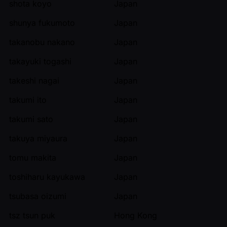
shota koyo
Japan
shunya fukumoto
Japan
takanobu nakano
Japan
takayuki togashi
Japan
takeshi nagai
Japan
takumi ito
Japan
takumi sato
Japan
takuya miyaura
Japan
tomu makita
Japan
toshiharu kayukawa
Japan
tsubasa oizumi
Japan
tsz tsun puk
Hong Kong