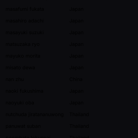
masafumi fukata
Japan
masahiro adachi
Japan
masayuki suzuki
Japan
matsuzaka ryo
Japan
mayuko morita
Japan
misato dewa
Japan
nan zhu
China
naoki fukushima
Japan
naoyuki oba
Japan
nutchuda jiratananuwong
Thailand
panuwat suban
Thailand
poombate lokunpai
Thailand