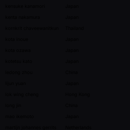
kensuke kanamori
Japan
kenta nakamura
Japan
kornkrit chaveewanitkun
Thailand
kota inoue
Japan
kota ozawa
Japan
kotetsu kato
Japan
ledong zhou
China
lijun yuan
Japan
lok wing cheng
Hong Kong
long jin
China
mao ikemoto
Japan
martijn johannes gerrits
Netherlands