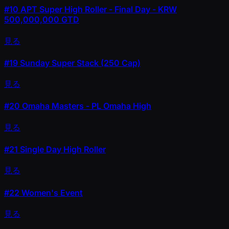
#10
APT Super High Roller - Final Day - KRW
500,000,000 GTD
見る
#19
Sunday Super Stack (250 Cap)
見る
#20
Omaha Masters - PL Omaha High
見る
#21
Single Day High Roller
見る
#22
Women's Event
見る