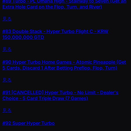
#89
Turbo - PL Omaha High - Stairway to Seven (Get an
Extra Hole Card on the Flop, Turn, and River)
見る
#83
Double Stack - Hyper Turbo Flight C - KRW
150,000,000 GTD
見る
#90
Hyper Turbo Home Games - Atomic Pineapple (Get
5 Cards, Discard 1 After Betting Preflop, Flop, Turn)
見る
#91
[CANCELLED] Hyper Turbo - No Limit - Dealer's
Choice - 5 Card Triple Draw (7 Games)
見る
#92
Super Hyper Turbo