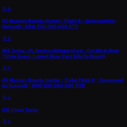
見る
#9
Mystery Bounty Hunter - Flight B - Sponsored by
Natural8 - KRW 200,000,000 GTD
見る
#14
Turbo - PL Omaha Ultimate Hi-Lo - Cry Me A River
(Triple Board, Lowest River Card Kills Its Board)
見る
#9
Mystery Bounty Hunter - Turbo Flight C - Sponsored
by Natural8 - KRW 200,000,000 GTD
見る
#15
Hyper Turbo
見る