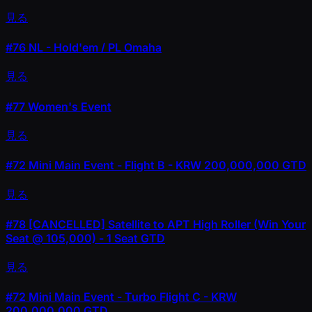
見る
#76
NL - Hold'em / PL Omaha
見る
#77
Women's Event
見る
#72
Mini Main Event - Flight B - KRW 200,000,000 GTD
見る
#78
[CANCELLED] Satellite to APT High Roller (Win Your
Seat @ 105,000) - 1 Seat GTD
見る
#72
Mini Main Event - Turbo Flight C - KRW
200,000,000 GTD