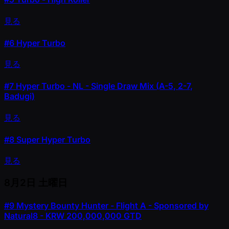
見る
#6
Hyper Turbo
見る
#7
Hyper Turbo - NL - Single Draw Mix (A-5, 2-7,
Badugi)
見る
#8
Super Hyper Turbo
見る
8月2日
土曜日
#9
Mystery Bounty Hunter - Flight A - Sponsored by
Natural8 - KRW 200,000,000 GTD