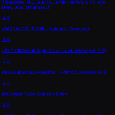
Triple Draw, PLO, Stud H/L, Limit Hold'em, 2-7 Single
Draw, Stud, Omaha H/L)
見る
#86
[CANCELLED] NL - Hold'em - Freezeout
見る
#87
TURBO Limit Triple Draw - Lowball Mix (A-5, 2-7)
見る
#83
Double Stack - Flight B - KRW 150,000,000 GTD
見る
#88
Hyper Turbo Women's Event
見る