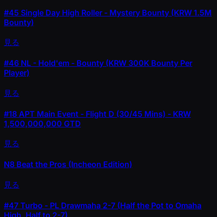
#45
Single Day High Roller - Mystery Bounty (KRW 1.5M
Bounty)
見る
#46
NL - Hold'em - Bounty (KRW 300K Bounty Per
Player)
見る
#18
APT Main Event - Flight D (30/45 Mins) - KRW
1,500,000,000 GTD
見る
N8 Beat the Pros (Incheon Edition)
見る
#47
Turbo - PL Drawmaha 2-7 (Half the Pot to Omaha
High, Half to 2-7)