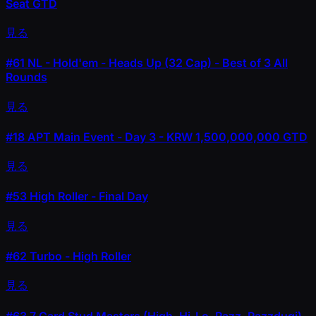
Seat GTD
見る
#61
NL - Hold'em - Heads Up (32 Cap) - Best of 3 All
Rounds
見る
#18
APT Main Event - Day 3 - KRW 1,500,000,000 GTD
見る
#53
High Roller - Final Day
見る
#62
Turbo - High Roller
見る
#63
7 Card Stud Masters (High, Hi-Lo, Razz, Razzdugi)