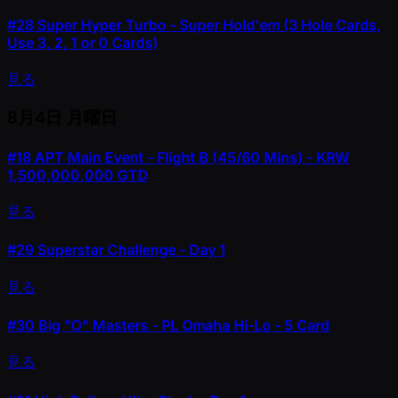
#28
Super Hyper Turbo - Super Hold'em (3 Hole Cards,
Use 3, 2, 1 or 0 Cards)
見る
8月4日
月曜日
#18
APT Main Event - Flight B (45/60 Mins) - KRW
1,500,000,000 GTD
見る
#29
Superstar Challenge - Day 1
見る
#30
Big "O" Masters - PL Omaha Hi-Lo - 5 Card
見る