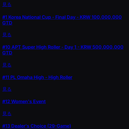
見る
#1
Korea National Cup - Final Day - KRW 100,000,000
GTD
見る
#10
APT Super High Roller - Day 1 - KRW 500,000,000
GTD
見る
#11
PL Omaha High - High Roller
見る
#12
Women's Event
見る
#13
Dealer's Choice (29-Game)