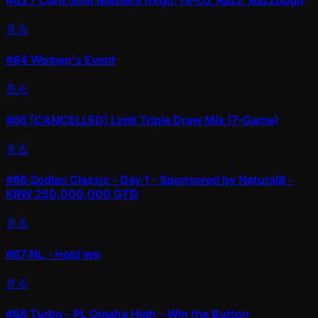
見る
#64
Women's Event
見る
#65
[CANCELLED] Limit Triple Draw Mix (7-Game)
見る
#66
Zodiac Classic - Day 1 - Sponsored by Natural8 -
KRW 250,000,000 GTD
見る
#67
NL - Hold'em
見る
#68
Turbo - PL Omaha High - Win the Button