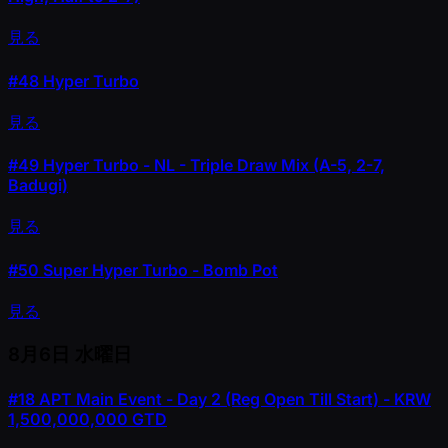
見る
#48
Hyper Turbo
見る
#49
Hyper Turbo - NL - Triple Draw Mix (A-5, 2-7,
Badugi)
見る
#50
Super Hyper Turbo - Bomb Pot
見る
8月6日
水曜日
#18
APT Main Event - Day 2 (Reg Open Till Start) - KRW
1,500,000,000 GTD