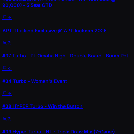
90,000) - 5 Seat GTD
見る
APT Thailand Exclusive @ APT Incheon 2025
見る
#37
Turbo - PL Omaha High - Double Board - Bomb Pot
見る
#34
Turbo - Women's Event
見る
#38
HYPER Turbo - Win the Button
見る
#39
Hyper Turbo - NL - Triple Draw Mix (7-Game)