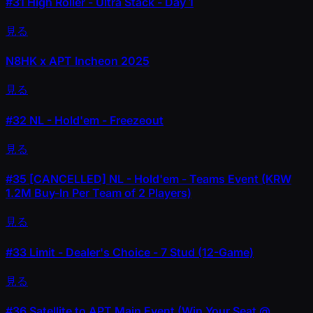
#31
High Roller - Ultra Stack - Day 1
見る
N8HK x APT Incheon 2025
見る
#32
NL - Hold'em - Freezeout
見る
#35
[CANCELLED] NL - Hold'em - Teams Event (KRW
1.2M Buy-In Per Team of 2 Players)
見る
#33
Limit - Dealer's Choice - 7 Stud (12-Game)
見る
#36
Satellite to APT Main Event (Win Your Seat @