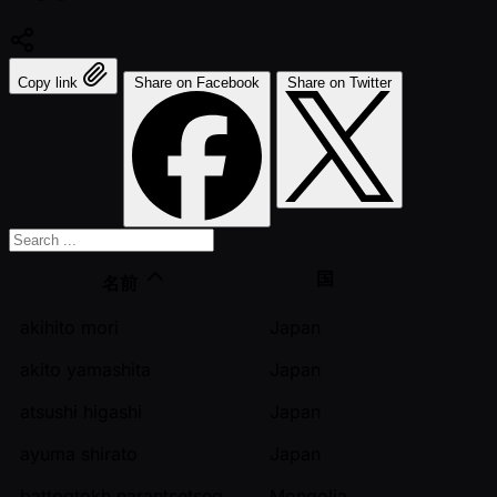
Copy link
Share on Facebook
Share on Twitter
国
名前
akihito mori
Japan
akito yamashita
Japan
atsushi higashi
Japan
ayuma shirato
Japan
battogtokh narantsetseg
Mongolia