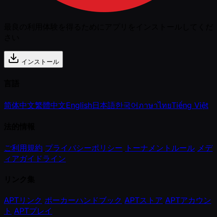
最良の利用体験を得るためにアプリをインストールしてくだ
さい
インストール
言語
简体中文
繁體中文
English
日本語
한국어
ภาษาไทย
Tiếng Việt
法的情報
ご利用規約
プライバシーポリシー
トーナメントルール
メデ
ィアガイドライン
リンク集
APTリンク
ポーカーハンドブック
APTストア
APTアカウン
ト
APTプレイ