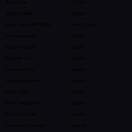
dong hou
China
eungon park
Japan
fong chi andrei chan
Hong Kong
fucheng yang
China
haruki harigai
Japan
hayashi saki
Japan
hayate utsumi
Japan
hayato kashima
Japan
hiroki furui
Japan
hiroki miyagawa
Japan
hiroshi akune
Japan
hiroyoshi yorioka
Japan