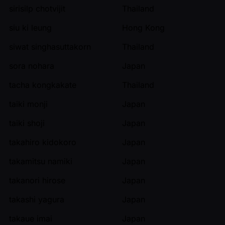
sirisilp chotvijit
Thailand
siu ki leung
Hong Kong
siwat singhasuttakorn
Thailand
sora nohara
Japan
tacha kongkakate
Thailand
taiki monji
Japan
taiki shoji
Japan
takahiro kidokoro
Japan
takamitsu namiki
Japan
takanori hirose
Japan
takashi yagura
Japan
takaue imai
Japan