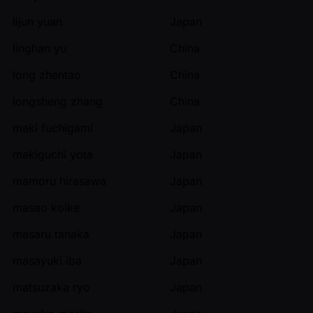
lijun yuan
Japan
linghan yu
China
long zhentao
China
longsheng zhang
China
maki fuchigami
Japan
makiguchi yota
Japan
mamoru hirasawa
Japan
masao koike
Japan
masaru tanaka
Japan
masayuki iba
Japan
matsuzaka ryo
Japan