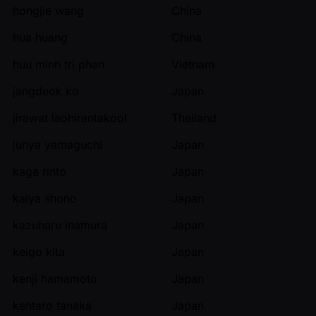
hongjie wang
China
hua huang
China
huu minh tri phan
Vietnam
jangdeok ko
Japan
jirawat laohirantakool
Thailand
junya yamaguchi
Japan
kaga rinto
Japan
kaiya shono
Japan
kazuharu inamura
Japan
keigo kita
Japan
kenji hamamoto
Japan
kentaro tanaka
Japan