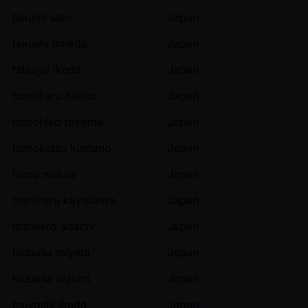
takumi sato
Japan
takushi umeda
Japan
tatsuya ikeda
Japan
tomoharu hikino
Japan
tomohiko toyama
Japan
tomokatsu kumano
Japan
tomu makita
Japan
toshiharu kayukawa
Japan
toshihiro adachi
Japan
tsubasa miyata
Japan
tsubasa oizumi
Japan
tsuyoshi ikeda
Japan