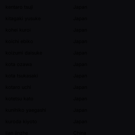
kentaro tsuji
Japan
kitagaki yusuke
Japan
kohei kuroi
Japan
koichi ebiko
Japan
koizumi daisuke
Japan
kota ozawa
Japan
kota tsukasaki
Japan
kotaro uchi
Japan
kotetsu kato
Japan
kunihiko yaegashi
Japan
kuroda kiyoto
Japan
lian jinzhe
China