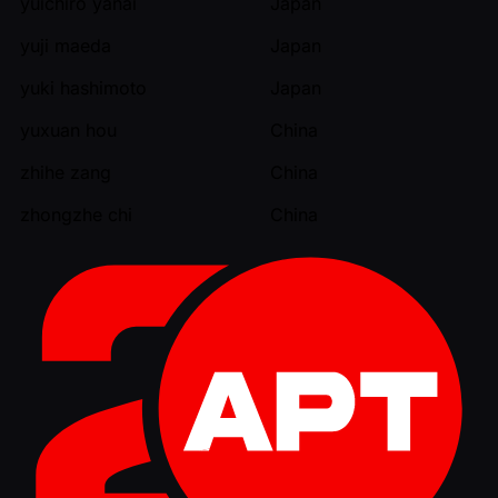
yuichiro yanai
Japan
yuji maeda
Japan
yuki hashimoto
Japan
yuxuan hou
China
zhihe zang
China
zhongzhe chi
China