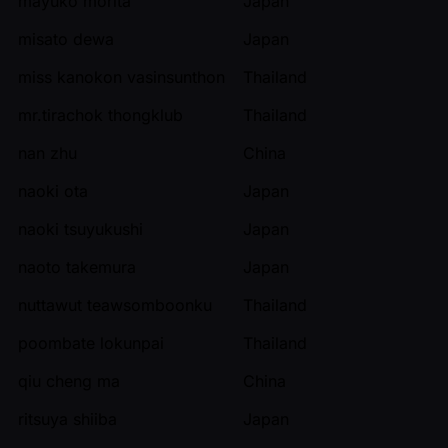
mayuko morita
Japan
misato dewa
Japan
miss kanokon vasinsunthon
Thailand
mr.tirachok thongklub
Thailand
nan zhu
China
naoki ota
Japan
naoki tsuyukushi
Japan
naoto takemura
Japan
nuttawut teawsomboonku
Thailand
poombate lokunpai
Thailand
qiu cheng ma
China
ritsuya shiiba
Japan