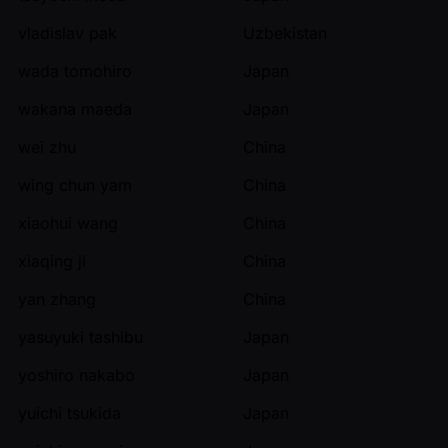
vladislav pak
Uzbekistan
wada tomohiro
Japan
wakana maeda
Japan
wei zhu
China
wing chun yam
China
xiaohui wang
China
xiaqing ji
China
yan zhang
China
yasuyuki tashibu
Japan
yoshiro nakabo
Japan
yuichi tsukida
Japan