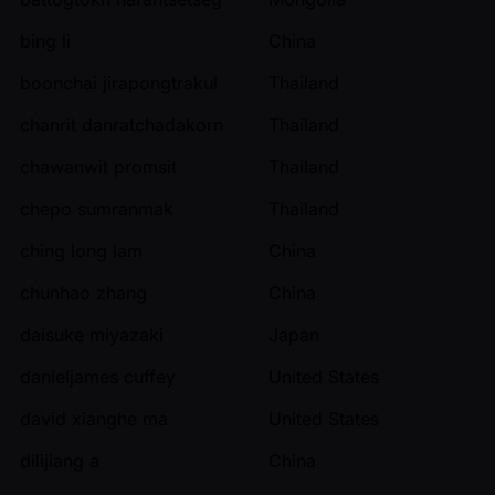
bing li
China
boonchai jirapongtrakul
Thailand
chanrit danratchadakorn
Thailand
chawanwit promsit
Thailand
chepo sumranmak
Thailand
ching long lam
China
chunhao zhang
China
daisuke miyazaki
Japan
danieljames cuffey
United States
david xianghe ma
United States
dilijiang a
China