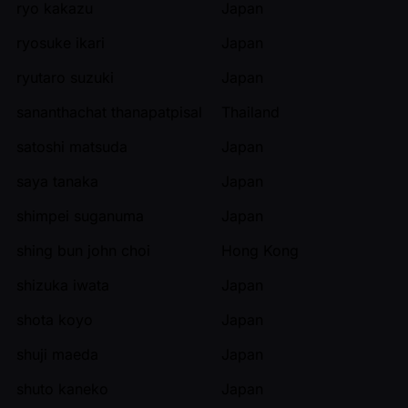
ryo kakazu
Japan
ryosuke ikari
Japan
ryutaro suzuki
Japan
sananthachat thanapatpisal
Thailand
satoshi matsuda
Japan
saya tanaka
Japan
shimpei suganuma
Japan
shing bun john choi
Hong Kong
shizuka iwata
Japan
shota koyo
Japan
shuji maeda
Japan
shuto kaneko
Japan