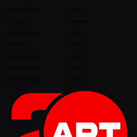
yosuke ujihara
Japan
yu xin liu
Canada
yuji watanabe
Japan
yuma kishi
Japan
yusuke nomura
Japan
yusuke yamoto
Japan
zichuan huang
China