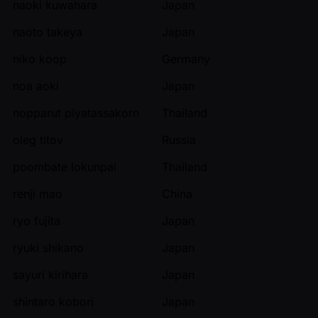
naoki kuwahara
Japan
naoto takeya
Japan
niko koop
Germany
noa aoki
Japan
nopparut piyatassakorn
Thailand
oleg titov
Russia
poombate lokunpai
Thailand
renji mao
China
ryo fujita
Japan
ryuki shikano
Japan
sayuri kirihara
Japan
shintaro kobori
Japan