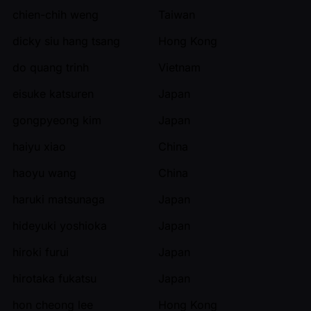
chien-chih weng
Taiwan
dicky siu hang tsang
Hong Kong
do quang trinh
Vietnam
eisuke katsuren
Japan
gongpyeong kim
Japan
haiyu xiao
China
haoyu wang
China
haruki matsunaga
Japan
hideyuki yoshioka
Japan
hiroki furui
Japan
hirotaka fukatsu
Japan
hon cheong lee
Hong Kong