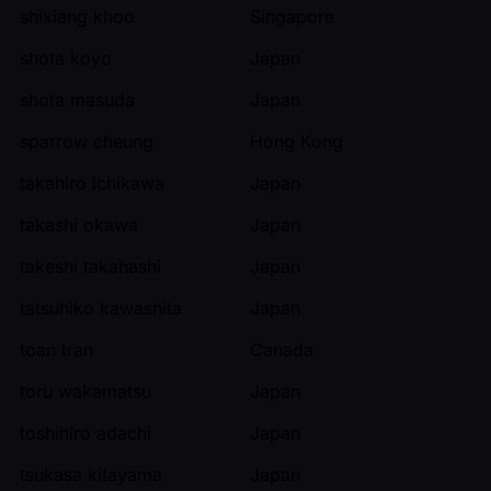
shixiang khoo
Singapore
shota koyo
Japan
shota masuda
Japan
sparrow cheung
Hong Kong
takahiro ichikawa
Japan
takashi okawa
Japan
takeshi takahashi
Japan
tatsuhiko kawashita
Japan
toan tran
Canada
toru wakamatsu
Japan
toshihiro adachi
Japan
tsukasa kitayama
Japan