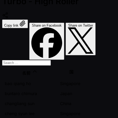
Turbo - High Roller
Copy link
Share on Facebook
Share on Twitter
国
名前
bao qiang ho
Singapore
buntaro chimura
Japan
changliang sun
China
cheng syun lee
Singapore