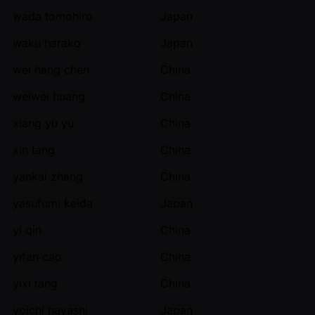
wada tomohiro
Japan
waku harako
Japan
wei hang chen
China
weiwei huang
China
xiang yu yu
China
xin tang
China
yankai zhang
China
yasufumi keida
Japan
yi qin
China
yifan cao
China
yixi tang
China
yoichi hayashi
Japan