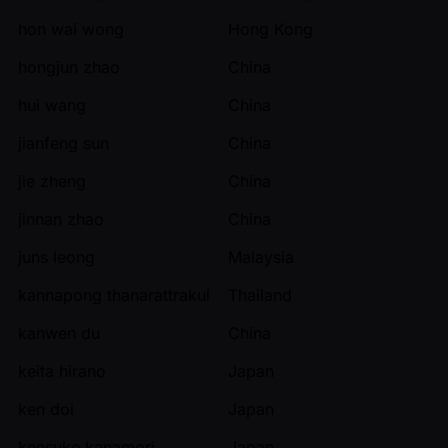
hon wai wong
Hong Kong
hongjun zhao
China
hui wang
China
jianfeng sun
China
jie zheng
China
jinnan zhao
China
juns leong
Malaysia
kannapong thanarattrakul
Thailand
kanwen du
China
keita hirano
Japan
ken doi
Japan
kensuke kanamori
Japan