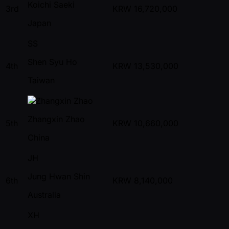
Koichi Saeki
3rd
KRW
16,720,000
Japan
SS
Shen Syu Ho
4th
KRW
13,530,000
Taiwan
Zhangxin Zhao
5th
KRW
10,660,000
China
JH
Jung Hwan Shin
6th
KRW
8,140,000
Australia
XH