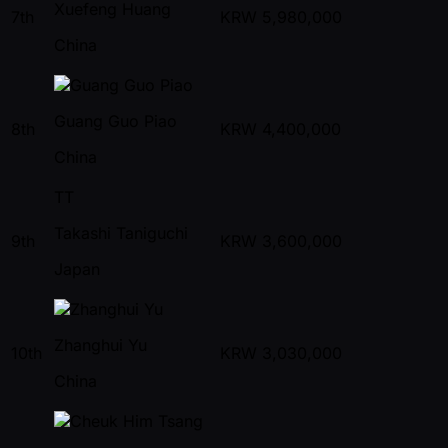
Xuefeng Huang
7th
KRW
5,980,000
China
Guang Guo Piao
8th
KRW
4,400,000
China
TT
Takashi Taniguchi
9th
KRW
3,600,000
Japan
Zhanghui Yu
10th
KRW
3,030,000
China