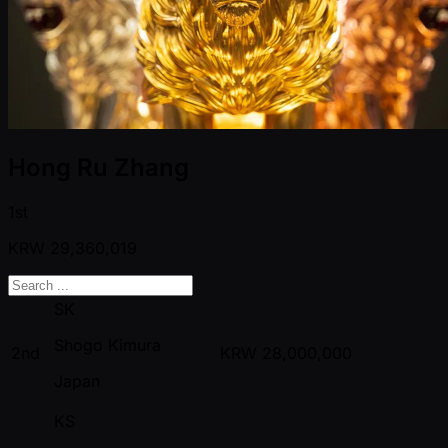
Hong Ru Zhang
1st
KRW
29,360,019
SK
Shogo Kimura
2nd
KRW
28,000,000
Japan
KS