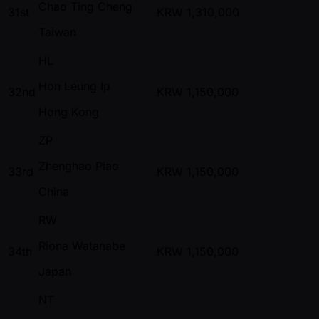
Chao Ting Cheng
31st
KRW
1,310,000
Taiwan
HL
Hon Leung Ip
32nd
KRW
1,150,000
Hong Kong
ZP
Zhenghao Piao
33rd
KRW
1,150,000
China
RW
Riona Watanabe
34th
KRW
1,150,000
Japan
NT