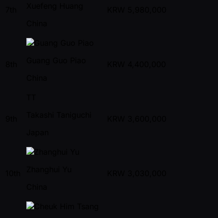
Xuefeng Huang
7th
KRW
5,980,000
China
Guang Guo Piao
8th
KRW
4,400,000
China
TT
Takashi Taniguchi
9th
KRW
3,600,000
Japan
Zhanghui Yu
10th
KRW
3,030,000
China