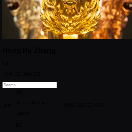
Hong Ru Zhang
1st
KRW
29,360,019
SK
Shogo Kimura
2nd
KRW
28,000,000
Japan
KS