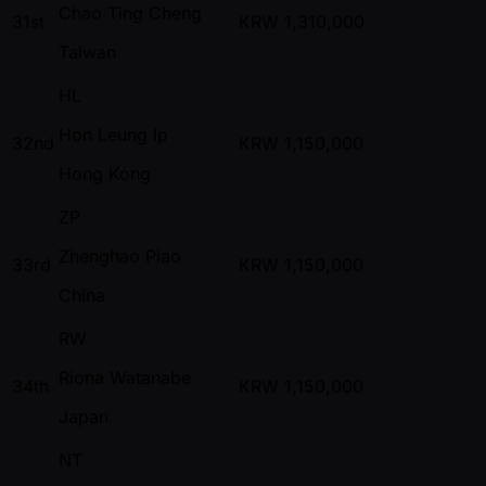
Chao Ting Cheng
31st
KRW
1,310,000
Taiwan
HL
Hon Leung Ip
32nd
KRW
1,150,000
Hong Kong
ZP
Zhenghao Piao
33rd
KRW
1,150,000
China
RW
Riona Watanabe
34th
KRW
1,150,000
Japan
NT