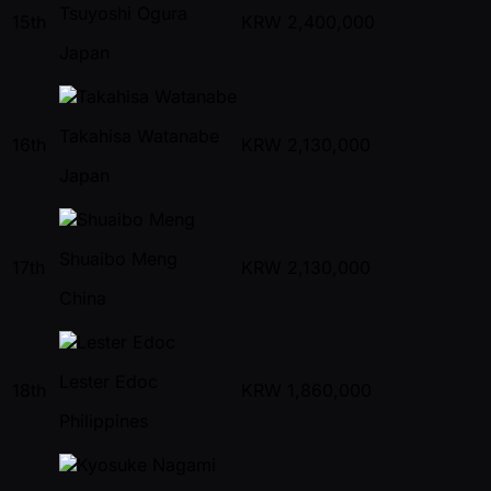
Tsuyoshi Ogura
15th
KRW
2,400,000
Japan
Takahisa Watanabe
16th
KRW
2,130,000
Japan
Shuaibo Meng
17th
KRW
2,130,000
China
Lester Edoc
18th
KRW
1,860,000
Philippines