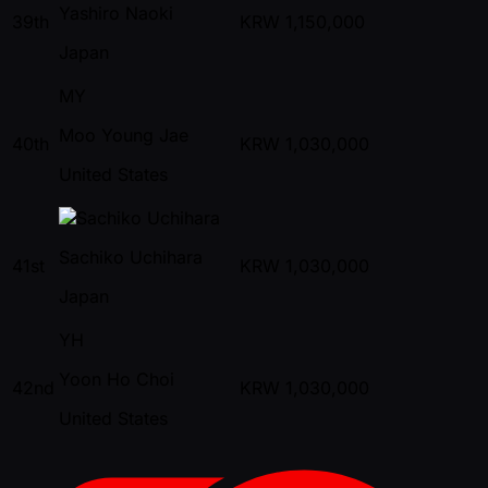
Yashiro Naoki
39th
KRW
1,150,000
Japan
MY
Moo Young Jae
40th
KRW
1,030,000
United States
Sachiko Uchihara
41st
KRW
1,030,000
Japan
YH
Yoon Ho Choi
42nd
KRW
1,030,000
United States