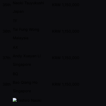
Naoki Tsuyukushi
35th
KRW
1,150,000
Japan
TF
Tai Fung Wong
36th
KRW
1,150,000
Malaysia
AX
Andy Xueyan Li
37th
KRW
1,150,000
Singapore
BQ
Bao Qiang Ho
38th
KRW
1,150,000
Singapore