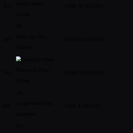
Koichi Saeki
3rd
KRW
16,720,000
Japan
SS
Shen Syu Ho
4th
KRW
13,530,000
Taiwan
Zhangxin Zhao
5th
KRW
10,660,000
China
JH
Jung Hwan Shin
6th
KRW
8,140,000
Australia
XH