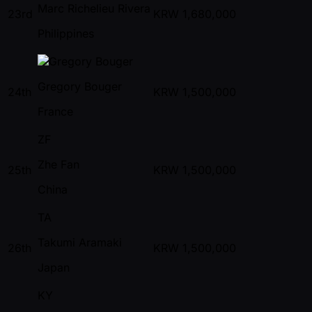
Marc Richelieu Rivera
23rd
KRW
1,680,000
Philippines
Gregory Bouger
24th
KRW
1,500,000
France
ZF
Zhe Fan
25th
KRW
1,500,000
China
TA
Takumi Aramaki
26th
KRW
1,500,000
Japan
KY