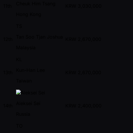
Cheuk Him Tsang
11th
KRW
3,030,000
Hong Kong
TS
Tan Soo Tjan Joshua
12th
KRW
2,670,000
Malaysia
KL
Kun-Han Lee
13th
KRW
2,670,000
Taiwan
Aleksei Sei
14th
KRW
2,400,000
Russia
TO