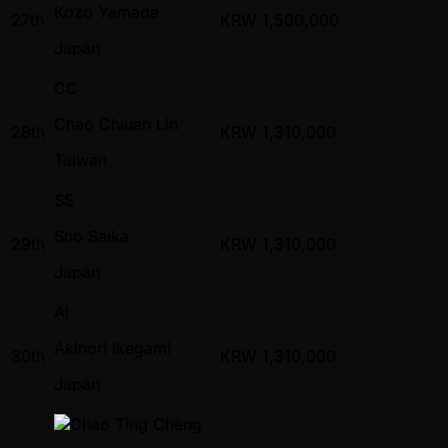
Kozo Yamada
27th
KRW
1,500,000
Japan
CC
Chao Chiuan Lin
28th
KRW
1,310,000
Taiwan
SS
Sho Saika
29th
KRW
1,310,000
Japan
AI
Akinori Ikegami
30th
KRW
1,310,000
Japan