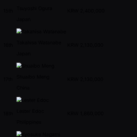
Tsuyoshi Ogura
15th
KRW
2,400,000
Japan
Takahisa Watanabe
16th
KRW
2,130,000
Japan
Shuaibo Meng
17th
KRW
2,130,000
China
Lester Edoc
18th
KRW
1,860,000
Philippines