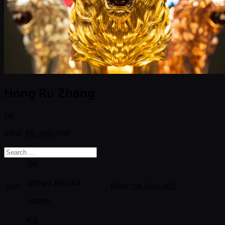
Hong Ru Zhang
1st
KRW
29,360,019
SK
Shogo Kimura
2nd
KRW
28,000,000
Japan
KS