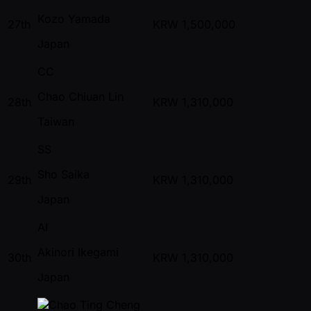
Kozo Yamada
27th
KRW
1,500,000
Japan
CC
Chao Chiuan Lin
28th
KRW
1,310,000
Taiwan
SS
Sho Saika
29th
KRW
1,310,000
Japan
AI
Akinori Ikegami
30th
KRW
1,310,000
Japan