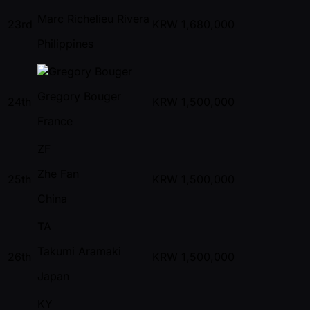
Marc Richelieu Rivera
23rd
KRW
1,680,000
Philippines
Gregory Bouger
24th
KRW
1,500,000
France
ZF
Zhe Fan
25th
KRW
1,500,000
China
TA
Takumi Aramaki
26th
KRW
1,500,000
Japan
KY