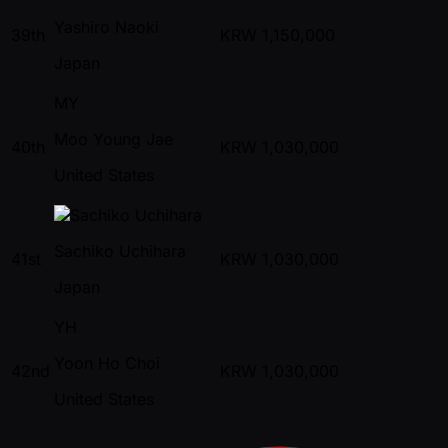
Yashiro Naoki
39th
KRW
1,150,000
Japan
MY
Moo Young Jae
40th
KRW
1,030,000
United States
Sachiko Uchihara
41st
KRW
1,030,000
Japan
YH
Yoon Ho Choi
42nd
KRW
1,030,000
United States