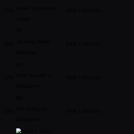
Naoki Tsuyukushi
35th
KRW
1,150,000
Japan
TF
Tai Fung Wong
36th
KRW
1,150,000
Malaysia
AX
Andy Xueyan Li
37th
KRW
1,150,000
Singapore
BQ
Bao Qiang Ho
38th
KRW
1,150,000
Singapore