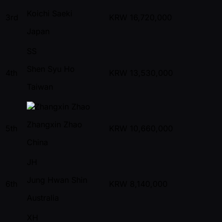
Koichi Saeki
3rd
KRW
16,720,000
Japan
SS
Shen Syu Ho
4th
KRW
13,530,000
Taiwan
Zhangxin Zhao
5th
KRW
10,660,000
China
JH
Jung Hwan Shin
6th
KRW
8,140,000
Australia
XH