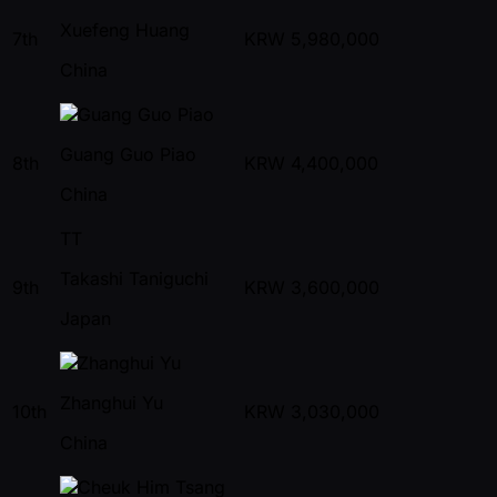
Xuefeng Huang
7th
KRW
5,980,000
China
Guang Guo Piao
8th
KRW
4,400,000
China
TT
Takashi Taniguchi
9th
KRW
3,600,000
Japan
Zhanghui Yu
10th
KRW
3,030,000
China