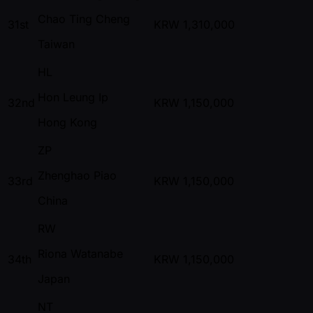
Chao Ting Cheng
31st
KRW
1,310,000
Taiwan
HL
Hon Leung Ip
32nd
KRW
1,150,000
Hong Kong
ZP
Zhenghao Piao
33rd
KRW
1,150,000
China
RW
Riona Watanabe
34th
KRW
1,150,000
Japan
NT