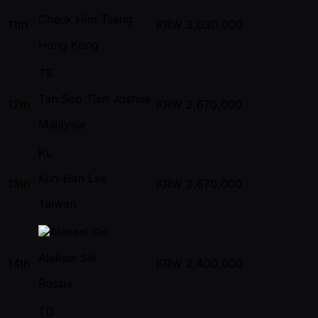
Cheuk Him Tsang
11th
KRW
3,030,000
Hong Kong
TS
Tan Soo Tjan Joshua
12th
KRW
2,670,000
Malaysia
KL
Kun-Han Lee
13th
KRW
2,670,000
Taiwan
Aleksei Sei
14th
KRW
2,400,000
Russia
TO