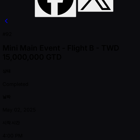
#92
Mini Main Event - Flight B - TWD
15,000,000 GTD
상태
Completed
날짜
May 02, 2025
시작 시간
4:00 PM