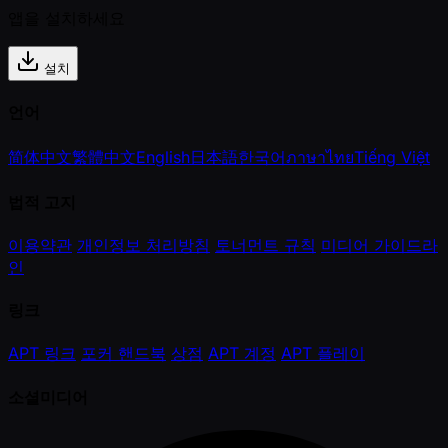
앱을 설치하세요
설치
언어
简体中文
繁體中文
English
日本語
한국어
ภาษาไทย
Tiếng Việt
법적 고지
이용약관
개인정보 처리방침
토너먼트 규칙
미디어 가이드라
인
링크
APT 링크
포커 핸드북
상점
APT 계정
APT 플레이
소셜미디어