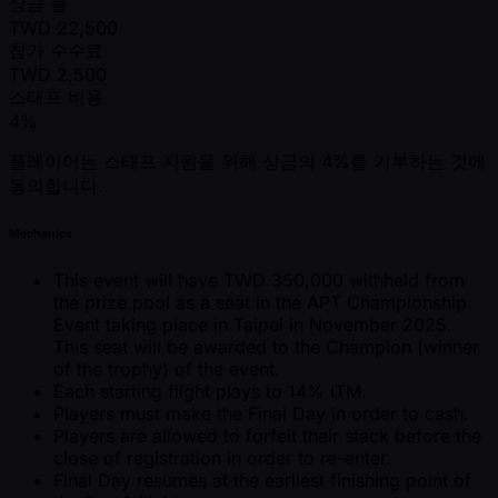
상금 풀
TWD
22,500
참가 수수료
TWD
2,500
스태프 비용
4%
플레이어는 스태프 지원을 위해 상금의 4%를 기부하는 것에
동의합니다.
Mechanics
This event will have TWD 350,000 withheld from
the prize pool as a seat in the APT Championship
Event taking place in Taipei in November 2025.
This seat will be awarded to the Champion (winner
of the trophy) of the event.
Each starting flight plays to 14% ITM.
Players must make the Final Day in order to cash.
Players are allowed to forfeit their stack before the
close of registration in order to re-enter.
Final Day resumes at the earliest finishing point of