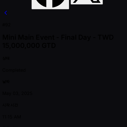
#92
Mini Main Event - Final Day - TWD
15,000,000 GTD
상태
Completed
날짜
May 03, 2025
시작 시간
11:15 AM