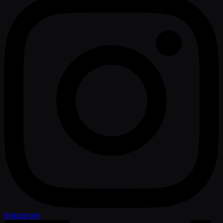
Instagram