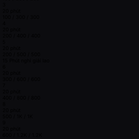
3
20 phút
100 / 300 / 300
4
20 phút
200 / 400 / 400
5
20 phút
200 / 500 / 500
15 Phút nghỉ giải lao
6
20 phút
300 / 600 / 600
7
20 phút
400 / 800 / 800
8
20 phút
500 / 1K / 1K
9
20 phút
600 / 1.2K / 1.2K