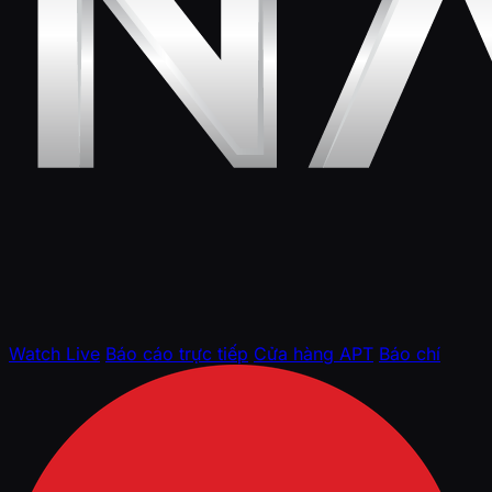
Watch Live
Báo cáo trực tiếp
Cửa hàng APT
Báo chí