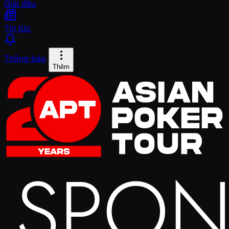
Giải đấu
Tin tức
Thông báo
Thêm