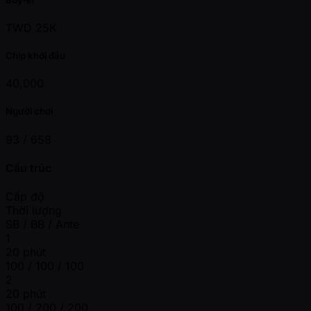
TWD 25K
Chip khởi đầu
40,000
Người chơi
93 /
658
Cấu trúc
Cấp độ
Thời lượng
SB / BB / Ante
1
20 phút
100 / 100 / 100
2
20 phút
100 / 200 / 200