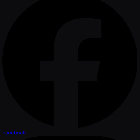
Facebook