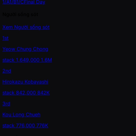
1/A
1/B
1/C
Final Day
Người sống sót
Xem Người sống sót
1st
Yeow Chung Chong
stack
1,649,000
1.6M
2nd
Hirokazu Kobayashi
stack
842,000
842K
3rd
Kou Long Chueh
stack
776,000
776K