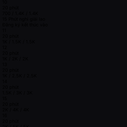
10
20 phút
700 / 1.4K / 1.4K
15 Phút nghỉ giải lao
Đăng ký kết thúc vào
11
20 phút
1K / 1.5K / 1.5K
12
20 phút
1K / 2K / 2K
13
20 phút
1K / 2.5K / 2.5K
14
20 phút
1.5K / 3K / 3K
15
20 phút
2K / 4K / 4K
16
20 phút
2K / 5K / 5K