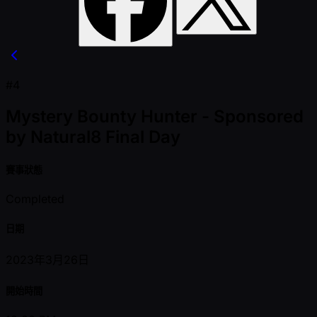
#4
Mystery Bounty Hunter - Sponsored
by Natural8 Final Day
賽事狀態
Completed
日期
2023年3月26日
開始時間