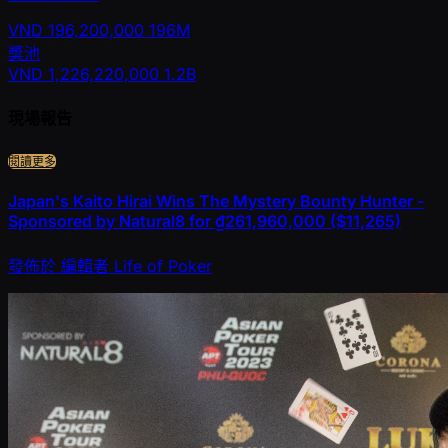
VND
196,200,000
196M
獎池
VND
1,226,220,000
1.2B
現場報告
閱讀更多
Japan's Kaito Hirai Wins The Mystery Bounty Hunter -
Sponsored by Natural8 for ₫261,960,000 ($11,265)
發佈於
編輯者
Life of Poker