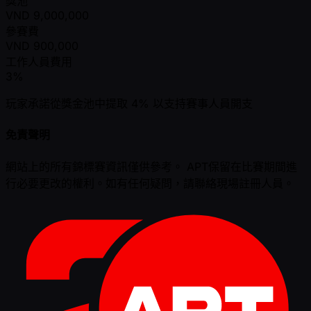
獎池
VND
9,000,000
參賽費
VND
900,000
工作人員費用
3%
玩家承諾從獎金池中提取 4% 以支持賽事人員開支
免責聲明
網站上的所有錦標賽資訊僅供參考。 APT保留在比賽期間進
行必要更改的權利。如有任何疑問，請聯絡現場註冊人員。