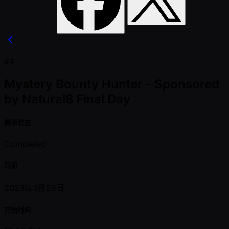
#4
Mystery Bounty Hunter - Sponsored
by Natural8 Final Day
赛事状态
Completed
日期
2023年3月26日
开始时间