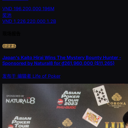
VND
196,200,000
196M
奖池
VND
1,226,220,000
1.2B
现场报告
阅读更多
Japan's Kaito Hirai Wins The Mystery Bounty Hunter -
Sponsored by Natural8 for ₫261,960,000 ($11,265)
发布于
编辑者
Life of Poker