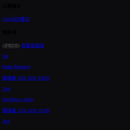
比賽輪次
1/A
1/B
決賽日
晉級者
查看晉級者
獎金分配表
1st
Keita Minami
籌碼量
435,000
435K
2nd
Sungkyu Jeon
籌碼量
323,000
323K
3rd