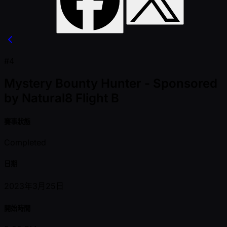
#4
Mystery Bounty Hunter - Sponsored
by Natural8 Flight B
賽事狀態
Completed
日期
2023年3月25日
開始時間