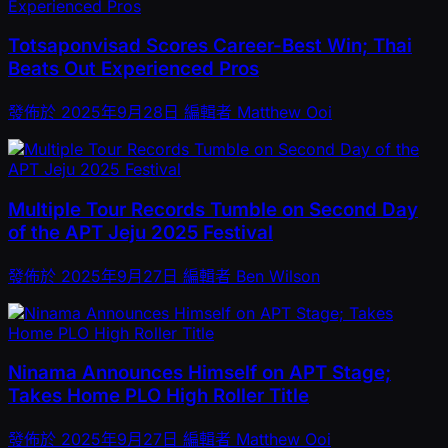
Totsaponvisad Scores Career-Best Win; Thai
Beats Out Experienced Pros
發佈於
2025年9月28日
編輯者
Matthew Ooi
Multiple Tour Records Tumble on Second Day
of the APT Jeju 2025 Festival
發佈於
2025年9月27日
編輯者
Ben Wilson
Ninama Announces Himself on APT Stage;
Takes Home PLO High Roller Title
發佈於
2025年9月27日
編輯者
Matthew Ooi