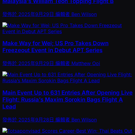
Malaysia’s William Teoh Topping Flight B
發佈於
2025年9月29日
編輯者
Ben Wilson
Make Way for Wei; US Pro Takes Down
Freezeout Event in Debut APT Series
發佈於
2025年9月29日
編輯者
Matthew Ooi
Main Event Up to 631 Entries After Opening Live
Flight: Russia’s Maxim Sorokin Bags Flight A
Lead
發佈於
2025年9月28日
編輯者
Ben Wilson