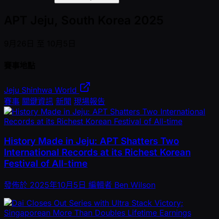
APT Jeju, South Korea 2025
9月26日 至 10月5日
賽事地點
Jeju Shinhwa World
賽事
關鍵資訊
新聞
現場報告
History Made in Jeju: APT Shatters Two
International Records at its Richest Korean
Festival of All-time
發佈於
2025年10月5日
編輯者
Ben Wilson