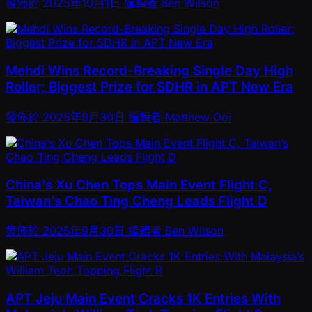
發佈於
2025年10月1日
編輯者
Ben Wilson
Mehdi Wins Record-Breaking Single Day High
Roller; Biggest Prize for SDHR in APT New Era
發佈於
2025年9月30日
編輯者
Matthew Ooi
China’s Xu Chen Tops Main Event Flight C,
Taiwan’s Chao Ting Cheng Leads Flight D
發佈於
2025年9月30日
編輯者
Ben Wilson
APT Jeju Main Event Cracks 1K Entries With