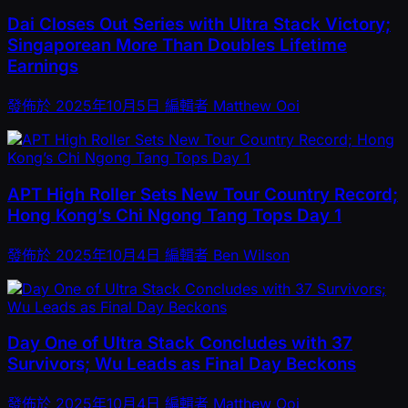
Dai Closes Out Series with Ultra Stack Victory;
Singaporean More Than Doubles Lifetime
Earnings
發佈於
2025年10月5日
編輯者
Matthew Ooi
APT High Roller Sets New Tour Country Record;
Hong Kong’s Chi Ngong Tang Tops Day 1
發佈於
2025年10月4日
編輯者
Ben Wilson
Day One of Ultra Stack Concludes with 37
Survivors; Wu Leads as Final Day Beckons
發佈於
2025年10月4日
編輯者
Matthew Ooi