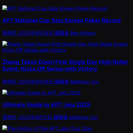
APT National Cup Sets Korean Poker Record
發佈於
2025年9月26日
編輯者
Ben Wilson
Zhang Takes Down First Single Day High Roller
Event; Kicks Off Series with Victory
發佈於
2025年9月26日
編輯者
Matthew Ooi
Ultimate Guide to APT Jeju 2025
發佈於
2025年9月15日
編輯者
Matthew Ooi