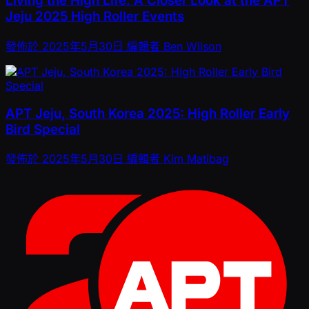
Living the High Life: A Closer Look at the APT
Jeju 2025 High Roller Events
發佈於
2025年5月30日
編輯者
Ben Wilson
APT Jeju, South Korea 2025: High Roller Early
Bird Special
發佈於
2025年5月30日
編輯者
Kim Matibag