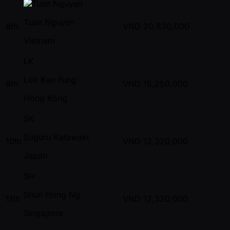
Tuan Nguyen
8th
VND
20,830,000
Vietnam
LK
Lok Kan Fung
9th
VND
15,250,000
Hong Kong
SK
Suguru Katawaki
10th
VND
12,320,000
Japan
SH
Shun Hong Ng
11th
VND
12,320,000
Singapore