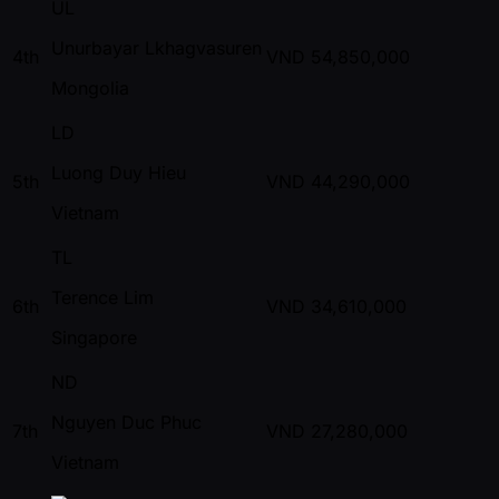
UL
Unurbayar Lkhagvasuren
4th
VND
54,850,000
Mongolia
LD
Luong Duy Hieu
5th
VND
44,290,000
Vietnam
TL
Terence Lim
6th
VND
34,610,000
Singapore
ND
Nguyen Duc Phuc
7th
VND
27,280,000
Vietnam