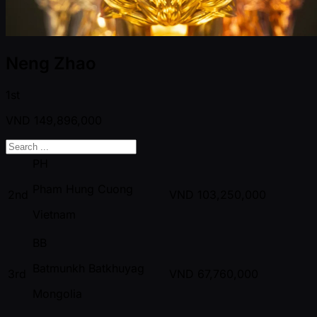
Neng Zhao
1st
VND
149,896,000
PH
Pham Hung Cuong
2nd
VND
103,250,000
Vietnam
BB
Batmunkh Batkhuyag
3rd
VND
67,760,000
Mongolia