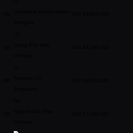
UL
Unurbayar Lkhagvasuren
4th
VND
54,850,000
Mongolia
LD
Luong Duy Hieu
5th
VND
44,290,000
Vietnam
TL
Terence Lim
6th
VND
34,610,000
Singapore
ND
Nguyen Duc Phuc
7th
VND
27,280,000
Vietnam