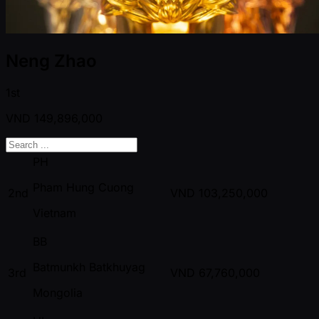
Neng Zhao
1st
VND
149,896,000
PH
Pham Hung Cuong
2nd
VND
103,250,000
Vietnam
BB
Batmunkh Batkhuyag
3rd
VND
67,760,000
Mongolia