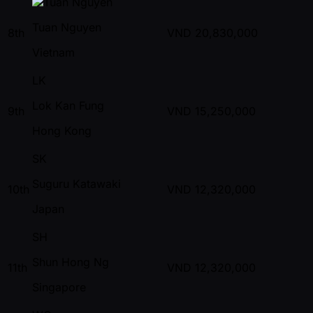
Tuan Nguyen
8th
VND
20,830,000
Vietnam
LK
Lok Kan Fung
9th
VND
15,250,000
Hong Kong
SK
Suguru Katawaki
10th
VND
12,320,000
Japan
SH
Shun Hong Ng
11th
VND
12,320,000
Singapore