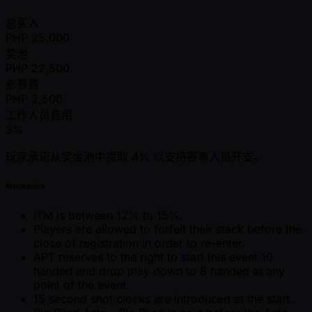
总买入
PHP
25,000
奖池
PHP
22,500
参赛费
PHP
2,500
工作人员费用
3%
玩家承诺从奖金池中提取 4% 以支持赛事人员开支。
Mechanics
ITM is between 12% to 15%.
Players are allowed to forfeit their stack before the
close of registration in order to re-enter.
APT reserves to the right to start this event 10
handed and drop play down to 8 handed at any
point of the event.
15 second shot clocks are introduced at the start.