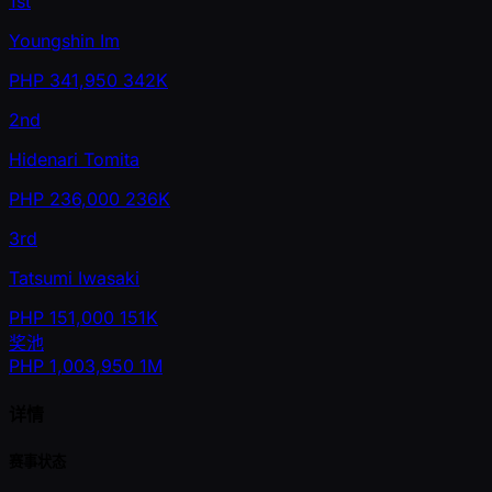
1st
Youngshin Im
PHP
341,950
342K
2nd
Hidenari Tomita
PHP
236,000
236K
3rd
Tatsumi Iwasaki
PHP
151,000
151K
奖池
PHP
1,003,950
1M
详情
赛事状态