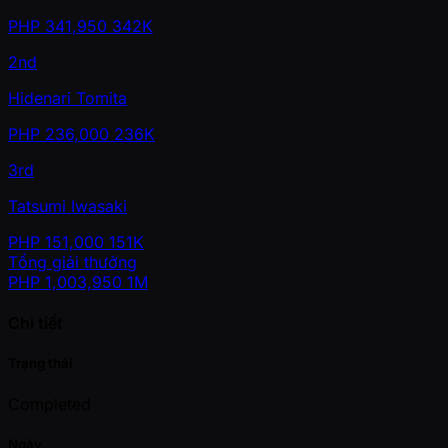
PHP
341,950
342K
2nd
Hidenari Tomita
PHP
236,000
236K
3rd
Tatsumi Iwasaki
PHP
151,000
151K
Tổng giải thưởng
PHP
1,003,950
1M
Chi tiết
Trạng thái
Completed
Ngày