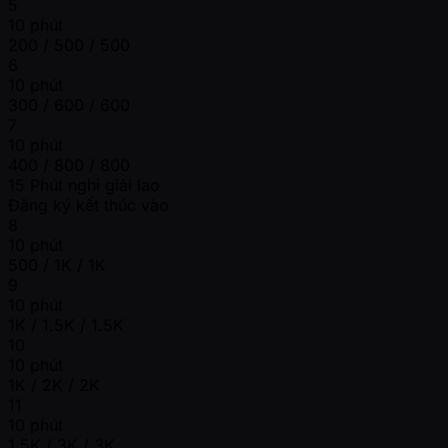
5
10 phút
200 / 500 / 500
6
10 phút
300 / 600 / 600
7
10 phút
400 / 800 / 800
15 Phút nghỉ giải lao
Đăng ký kết thúc vào
8
10 phút
500 / 1K / 1K
9
10 phút
1K / 1.5K / 1.5K
10
10 phút
1K / 2K / 2K
11
10 phút
1.5K / 3K / 3K