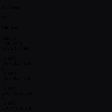
Người chơi
46
Cấu trúc
Cấp độ
Thời lượng
SB / BB / Ante
1
10 phút
100 / 200 / 200
2
10 phút
100 / 300 / 300
3
10 phút
200 / 300 / 300
4
10 phút
200 / 400 / 400