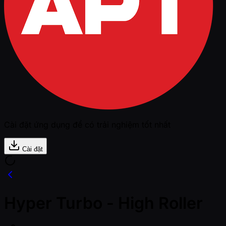
Cài đặt ứng dụng để có trải nghiệm tốt nhất
Cài đặt
Hyper Turbo - High Roller