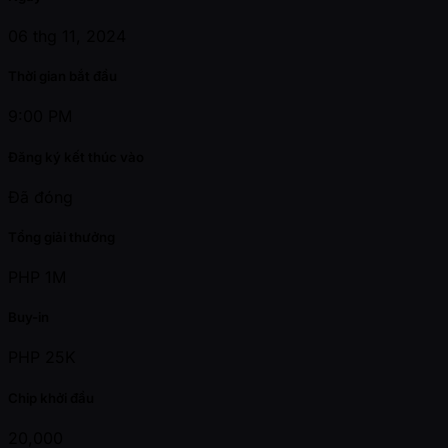
06 thg 11, 2024
Thời gian bắt đầu
9:00 PM
Đăng ký kết thúc vào
Đã đóng
Tổng giải thưởng
PHP 1M
Buy-in
PHP 25K
Chip khởi đầu
20,000