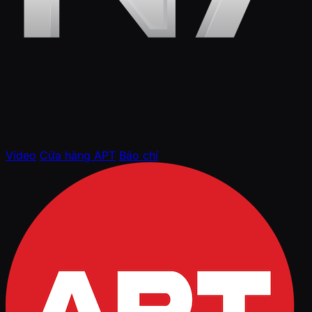
Video
Cửa hàng APT
Báo chí