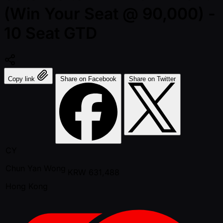
(Win Your Seat @ 90,000) -
10 Seat GTD
Copy link
Share on Facebook
Share on Twitter
CY
Chun Yan Wong
KRW
631,488
Hong Kong