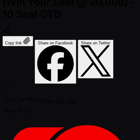
(Win Your Seat @ 90,000) -
10 Seat GTD
Copy link
Share on Facebook
Share on Twitter
CY
Chun Yan Wong
KRW
631,488
Hong Kong