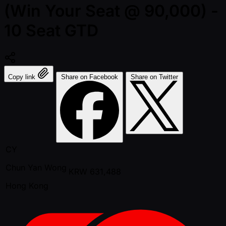
(Win Your Seat @ 90,000) -
10 Seat GTD
Copy link
Share on Facebook
Share on Twitter
CY
Chun Yan Wong
KRW
631,488
Hong Kong