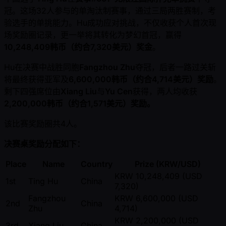
冠。这场32人参与的单淘汰制赛事，通过三局两胜赛制，考
验选手的单挑能力。Hu成功应对挑战，不仅收获个人首次现
场奖励圈记录，更一举将其转化为梦幻首冠，赢得
10,248,409韩币（约合7,320美元）奖金
。
Hu在决赛中战胜同胞
Fangzhou Zhu
夺冠，后者一路过关斩
将最终获得亚军及
6,600,000韩币（约合4,714美元）奖励
。
剩下四强席位由
Xiang Liu
与
Yu Cen
获得，两人均收获
2,200,000韩币（约合1,571美元）奖励。
该比赛奖励圈共4人。
决赛桌奖励分配如下：
Place
Name
Country
Prize (KRW/USD)
KRW 10,248,409 (USD
1st
Ting Hu
China
7,320)
Fangzhou
KRW 6,600,000 (USD
2nd
China
Zhu
4,714)
KRW 2,200,000 (USD
3rd
Xiang Liu
China