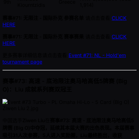
9th
Greece
Kiourntzidis
1,914)
赛事#71: 无限注 - 国际扑克 参赛名单
请点击查看
CLICK
HERE
赛事#71: 无限注 - 国际扑克 赛事赛果
请点击查看
CLICK
HERE
更多赛事详细信息请点击查看
Event #71: NL - Hold'em
tournament page
赛事#73: 高速 - 底池限注奥马哈高低5牌赛 (Big
O)：Liu 成就系列赛双冠王
中国选手
Ziwen Liu
在
赛事#73: 高速 - 底池限注奥马哈高低5
牌赛 (Big O)
中夺冠，延续其本届大赛的出色表现。本届赛事
吸引31人次参赛，5人进入奖励圈，Liu最终胜出，收获