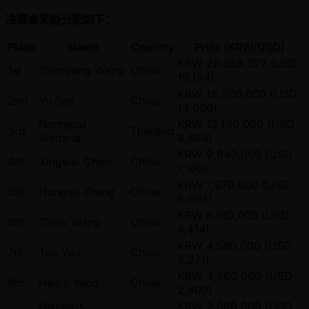
决赛桌奖励分配如下：
Place
Name
Country
Prize (KRW/USD)
KRW 26,858,227 (USD
1st
Chunyang Wang
China
19,184)
KRW 18,200,000 (USD
2nd
Yu Sen
China
13,000)
Nontapat
KRW 12,130,000 (USD
3rd
Thailand
Wattana
8,664)
KRW 9,940,000 (USD
4th
Xingwei Chen
China
7,100)
KRW 7,970,000 (USD
5th
Hongxu Zhang
China
5,693)
KRW 6,180,000 (USD
6th
Zihao Wang
China
4,414)
KRW 4,580,000 (USD
7th
Tao Yao
China
3,271)
KRW 3,360,000 (USD
8th
Haibo Yang
China
2,400)
Nikolaos
KRW 2,680,000 (USD