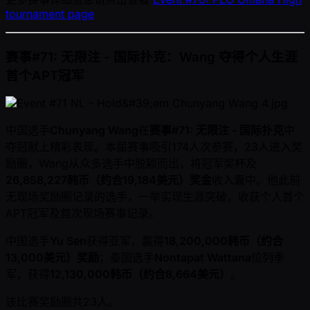
tournament page
赛事#71: 无限注 - 国际扑克：Wang 夺得个人生涯
首个APT冠军
中国选手
Chunyang Wang
在
赛事#71: 无限注 - 国际扑克
中
夺冠献上精彩表现。本届赛事吸引174人次参赛，23人进入奖
励圈，Wang从众多选手中脱颖而出，将冠军奖杯及
26,858,227韩币（约合19,184美元）奖金
收入囊中。他此前
无现场奖励圈记录的选手，一举实现生涯突破，收获个人首个
APT冠军及首次现场赛事记录。
中国选手
Yu Sen
获得亚军，赢得
18,200,000韩币（约合
13,000美元）奖励
；泰国选手
Nontapat Wattana
位列季
军，获得
12,130,000韩币（约合8,664美元）
。
该比赛奖励圈共23人。