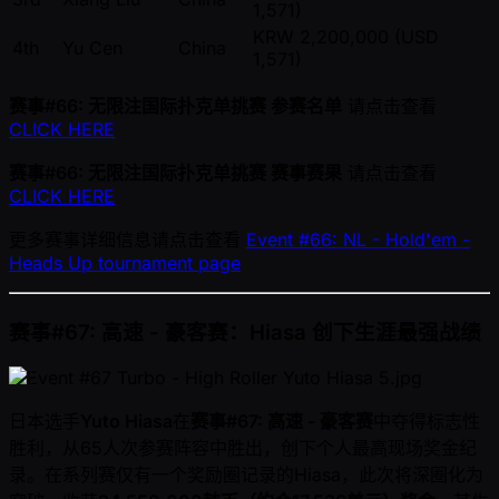
1,571)
KRW 2,200,000 (USD
4th
Yu Cen
China
1,571)
赛事#66: 无限注国际扑克单挑赛 参赛名单
请点击查看
CLICK HERE
赛事#66: 无限注国际扑克单挑赛 赛事赛果
请点击查看
CLICK HERE
更多赛事详细信息请点击查看
Event #66: NL - Hold'em -
Heads Up tournament page
赛事#67: 高速 - 豪客赛：Hiasa 创下生涯最强战绩
日本选手
Yuto Hiasa
在
赛事#67: 高速 - 豪客赛
中夺得标志性
胜利，从65人次参赛阵容中胜出，创下个人最高现场奖金纪
录。在系列赛仅有一个奖励圈记录的Hiasa，此次将深圈化为