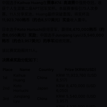
中国选手
Kaihua Huang
在
赛事#74: 高速赛
中强势夺冠，收
获个人生涯第二座APT冠军奖杯。本届赛事吸引75人次参
赛，11人分享奖池，Huang最终突破重围，将奖杯及
11,923,760韩币（约合8,517美元）奖金
收入囊中。
日本选手
Koto Horiuchi
获得亚军，赢得
8,470,000韩币（约
合6,050美元）奖励
；中国选手
Junqiang Lyu
以
5,540,000
韩币（约合3,957美元）的季军
成绩完赛。
该比赛奖励圈共11人。
决赛桌奖励分配如下：
Place
Name
Country
Prize (KRW/USD)
Kaihua
KRW 11,923,760 (USD
1st
China
Huang
8,517)
Koto
KRW 8,470,000 (USD
2nd
Japan
Horiuchi
6,050)
Junqiang
KRW 5,540,000 (USD
3rd
China
Lyu
3,957)
KRW 4,270,000 (USD