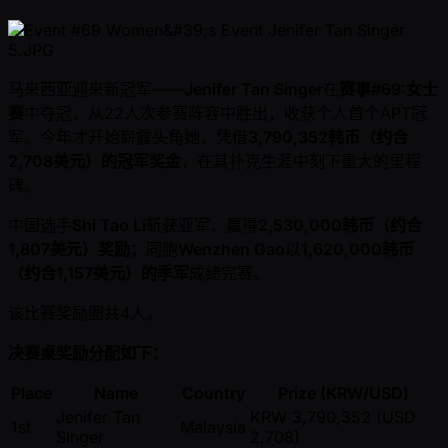
马来西亚迎来新冠军——
Jenifer Tan Singer
在
赛事#69:女士
赛
中夺冠，从22人次参赛阵容中胜出，收获个人首个APT冠
军。今年才开始崭露头角她，凭借
3,790,352韩币（约合
2,708美元）的冠军奖金
，在其扑克生涯中刻下重大的里程
碑。
中国选手
Shi Tao Li
斩获亚军，赢得
2,530,000韩币（约合
1,807美元）奖励
；同胞
Wenzhen Gao
以
1,620,000韩币
（约合1,157美元）的季军
成绩完赛。
该比赛奖励圈共4人。
决赛桌奖励分配如下：
Place
Name
Country
Prize (KRW/USD)
Jenifer Tan
KRW 3,790,352 (USD
1st
Malaysia
Singer
2,708)