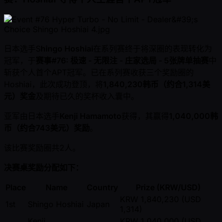
日本选手S
hingo Hoshiai
在系列赛终于将深圈的表现转化为
冠军，于
赛事#76: 极速 - 无限注 - 庄家选局 - 5张牌单抽赛
中
斩获个人首个APT冠军。已在系列赛收获三个奖励圈的
Hoshiai，此次成功登顶，将
1,840,230韩币（约合1,314美
元）奖金
及期待已久的奖杯收入囊中。
亚军由日本选手
Kenji Hamamoto
获得，其赢得
1,040,000韩
币（约合743美元）奖励
。
该比赛奖励圈共2人。
决赛桌奖励分配如下：
Place
Name
Country
Prize (KRW/USD)
KRW 1,840,230 (USD
1st
Shingo Hoshiai
Japan
1,314)
Kenji
KRW 1,040,000 (USD