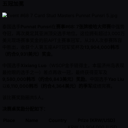
五冠加冕
泰国选手
Punnat Punsri
在
赛事#68: 7张牌梭哈大师赛
中强势
夺冠，再次奠定其亚洲顶尖选手地位。这位拥有超过3,000万
美元现场赛事奖金的前APT主赛事冠军，从29人次参赛阵容
中胜出，收获个人第五座APT冠军奖杯及
13,904,000韩币
（约合9,931美元）奖金
。
中国选手
Xixiang Luo
（WSOP金手链得主，本届济州岛表现
最抢眼的选手之一）差点再收一冠，最终获得亚军及
9,580,000韩币（约合6,843美元）奖励
。中国选手
Yao Liu
以
6,110,000韩币（约合4,364美元）的季军
成绩完赛。
该比赛奖励圈共5人。
决赛桌奖励分配如下：
Place
Name
Country
Prize (KRW/USD)
KRW 13,904,000 (USD