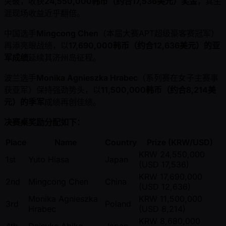
突破，收获
24,550,000韩币（约合17,536美元）奖金
，其生
涯现场收益近乎翻倍。
中国选手
Mingcong Chen
（本届大赛APT超级豪客赛冠军）
再添亮眼战绩，以
17,690,000韩币（约合12,636美元）的亚
军成绩
延续其济州岛征程。
波兰选手
Monika Agnieszka Hrabec
（系列赛在女子主赛事
获亚军）保持强劲势头，以
11,500,000韩币（约合8,214美
元）的季军
成绩再创佳绩。
决赛桌奖励分配如下：
Place
Name
Country
Prize (KRW/USD)
KRW 24,550,000
1st
Yuto Hiasa
Japan
(USD 17,536)
KRW 17,690,000
2nd
Mingcong Chen
China
(USD 12,636)
Monika Agnieszka
KRW 11,500,000
3rd
Poland
Hrabec
(USD 8,214)
KRW 8,680,000
4th
Daisuke Abiko
Japan