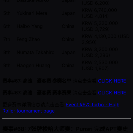
(USD 6,200)
KRW 6,740,000
5th
Yukinari Mera
Japan
(USD 4,814)
KRW 5,220,000
6th
Haibo Yang
China
(USD 3,729)
KRW 4,130,000 (USD
7th
Feng Zhao
China
2,950)
KRW 3,200,000
8th
Numata Takahiro
Japan
(USD 2,286)
KRW 2,530,000
9th
Haogen Huang
China
(USD 1,807)
赛事#67: 高速 - 豪客赛 参赛名单
请点击查看
CLICK HERE
赛事#67: 高速 - 豪客赛 赛事赛果
请点击查看
CLICK HERE
更多赛事详细信息请点击查看
Event #67: Turbo - High
Roller tournament page
赛事#68: 7张牌梭哈大师赛：Punsri 完成APT赛史