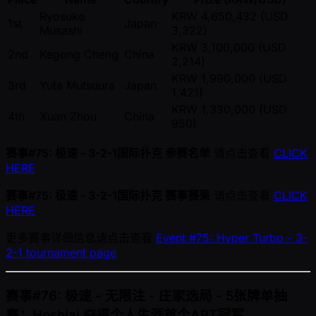
Ryosuke
KRW 4,650,432 (USD
1st
Japan
Musashi
3,322)
KRW 3,100,000 (USD
2nd
Kegong Cheng
China
2,214)
KRW 1,990,000 (USD
3rd
Yuta Mutsuura
Japan
1,421)
KRW 1,330,000 (USD
4th
Xuan Zhou
China
950)
赛事#75: 极速 - 3-2-1国际扑克 参赛名单
请点击查看
CLICK
HERE
赛事#75: 极速 - 3-2-1国际扑克 赛事赛果
请点击查看
CLICK
HERE
更多赛事详细信息请点击查看
Event #75: Hyper Turbo - 3-
2-1 tournament page
赛事#76: 极速 - 无限注 - 庄家选局 - 5张牌单抽
赛：Hoshiai 夺得个人生涯首个APT冠军