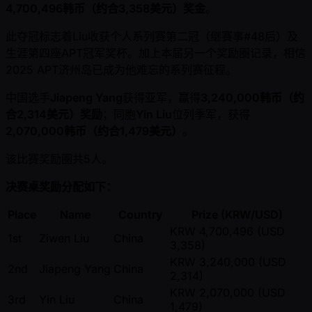
4,700,496韩币（约合3,358美元）奖金
。
此夺冠标志着Liu收获个人系列赛第二冠（继赛事#48后）及
生涯第四座APT冠军奖杯。加上本届另一个奖励圈记录，相信
2025 APT济州岛已成为他难忘的系列赛征程。
中国选手
Jiapeng Yang
获得亚军，赢得
3,240,000韩币（约
合2,314美元）奖励
；同胞
Yin Liu
位列季军，获得
2,070,000韩币（约合1,479美元）
。
该比赛奖励圈共5人。
决赛桌奖励分配如下：
Place
Name
Country
Prize (KRW/USD)
KRW 4,700,496 (USD
1st
Ziwen Liu
China
3,358)
KRW 3,240,000 (USD
2nd
Jiapeng Yang
China
2,314)
KRW 2,070,000 (USD
3rd
Yin Liu
China
1,479)