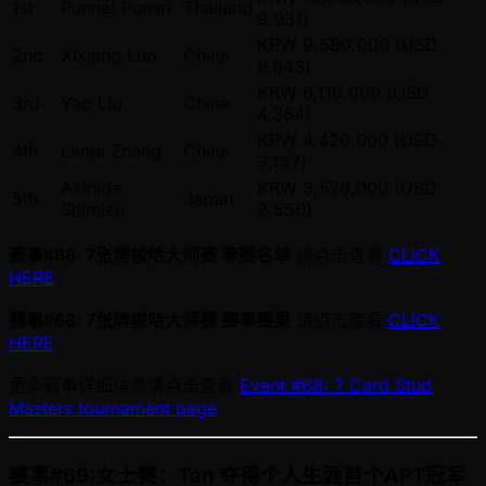
1st
Punnat Punsri
Thailand
9,931)
KRW 9,580,000 (USD
2nd
Xixiang Luo
China
6,843)
KRW 6,110,000 (USD
3rd
Yao Liu
China
4,364)
KRW 4,420,000 (USD
4th
Lante Zhang
China
3,157)
Akihide
KRW 3,570,000 (USD
5th
Japan
Shimizu
2,550)
赛事#68: 7张牌梭哈大师赛 参赛名单
请点击查看
CLICK
HERE
赛事#68: 7张牌梭哈大师赛 赛事赛果
请点击查看
CLICK
HERE
更多赛事详细信息请点击查看
Event #68: 7 Card Stud
Masters tournament page
赛事#69:女士赛：Tan 夺得个人生涯首个APT冠军