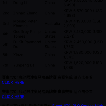
KRW 9,085,840 (USD
1st
Dong Li
China
6,490)
KRW 6,570,000 (USD
2nd
Zhihao Zhang
China
4,693)
Mouaid Peter
KRW 4,190,000 (USD
3rd
Australia
Khamas
2,993)
Geoffrey Phillip
United
KRW 3,180,000 (USD
4th
Tomes
States
2,271)
Fu Kit Raymond
United
KRW 2,450,000 (USD
5th
Du
States
1,750)
KRW 1,880,000 (USD
6th
Xinze Li
China
1,343)
KRW 1,520,000 (USD
7th
Yunpeng Bai
China
1,086)
赛事#70: 底池限注奥马哈高牌赛 参赛名单
请点击查看
CLICK HERE
赛事#70: 底池限注奥马哈高牌赛 赛事赛果
请点击查看
CLICK HERE
更多赛事详细信息请点击查看
Event #70: PLO Omaha High