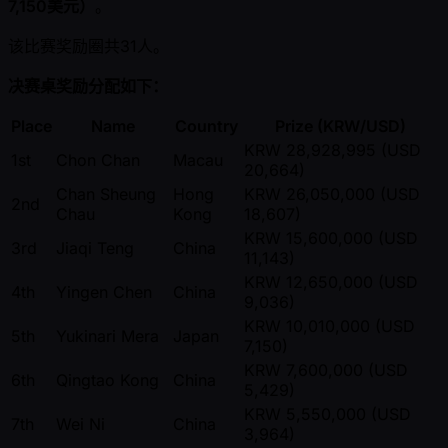
7,150美元）
。
该比赛奖励圈共31人。
决赛桌奖励分配如下：
Place
Name
Country
Prize (KRW/USD)
KRW 28,928,995 (USD
1st
Chon Chan
Macau
20,664)
Chan Sheung
Hong
KRW 26,050,000 (USD
2nd
Chau
Kong
18,607)
KRW 15,600,000 (USD
3rd
Jiaqi Teng
China
11,143)
KRW 12,650,000 (USD
4th
Yingen Chen
China
9,036)
KRW 10,010,000 (USD
5th
Yukinari Mera
Japan
7,150)
KRW 7,600,000 (USD
6th
Qingtao Kong
China
5,429)
KRW 5,550,000 (USD
7th
Wei Ni
China
3,964)