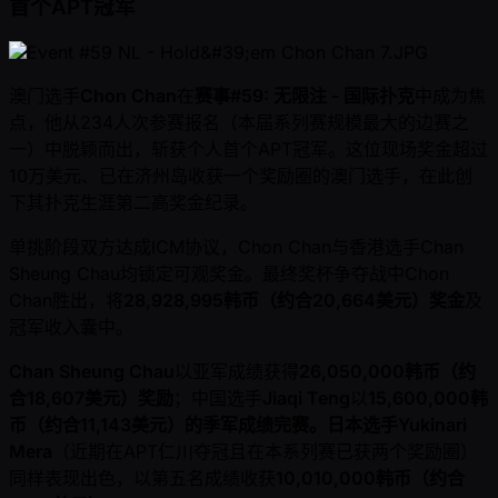
首个APT冠军
澳门选手
Chon Chan
在
赛事#59: 无限注 - 国际扑克
中成为焦
点，他从234人次参赛报名（本届系列赛规模最大的边赛之
一）中脱颖而出，斩获个人首个APT冠军。这位现场奖金超过
10万美元、已在济州岛收获一个奖励圈的澳门选手，在此创
下其扑克生涯第二高奖金纪录。
单挑阶段双方达成ICM协议，Chon Chan与香港选手Chan
Sheung Chau均锁定可观奖金。最终奖杯争夺战中Chon
Chan胜出，将
28,928,995韩币（约合20,664美元）奖金
及
冠军收入囊中。
Chan Sheung Chau
以亚军成绩获得
26,050,000韩币（约
合18,607美元）奖励
；中国选手
Jiaqi Teng
以
15,600,000韩
币（约合11,143美元）
的季军成绩完赛。日本选手
Yukinari
Mera
（近期在APT仁川夺冠且在本系列赛已获两个奖励圈）
同样表现出色，以第五名成绩收获
10,010,000韩币（约合