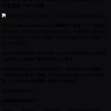
人生涯首个APT冠军
日本选手
Ryosuke Musashi
在
赛事#75: 极速 - 3-2-1国际扑
克
中夺冠，实现个人系列赛的首场胜利。这场超快速赛制吸引
27人次参赛，4人进入奖励圈，Musashi最终胜出，斩获个人
首个APT冠军。
他已在系列赛收获一个奖励圈。此次夺冠将
4,650,432韩币
（约合3,322美元）奖金
及奖杯收入囊中。
中国选手
Kegong Cheng
获得亚军，赢得
3,100,000韩币
（约合2,214美元）奖励
；日本选手
Yuta Mutsuura
位列季
军，获得
1,990,000韩币（约合1,421美元）
。
该比赛奖励圈共4人。
决赛桌奖励分配如下：
Place
Name
Country
Prize (KRW/USD)