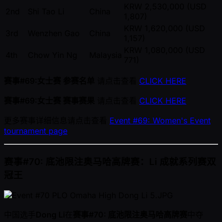
KRW 2,530,000 (USD
2nd
Shi Tao Li
China
1,807)
KRW 1,620,000 (USD
3rd
Wenzhen Gao
China
1,157)
KRW 1,080,000 (USD
4th
Chow Yin Ng
Malaysia
771)
赛事#69:女士赛 参赛名单
请点击查看
CLICK HERE
赛事#69:女士赛 赛事赛果
请点击查看
CLICK HERE
更多赛事详细信息请点击查看
Event #69: Women's Event
tournament page
赛事#70: 底池限注奥马哈高牌赛：Li 成就系列赛双
冠王
中国选手
Dong Li
在
赛事#70: 底池限注奥马哈高牌赛
中夺