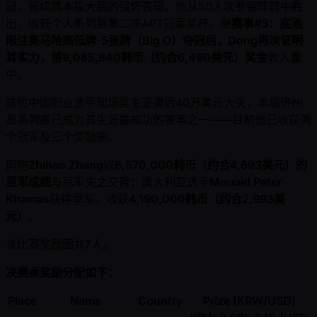
冠，延续其本届大赛的强势表现。他从50人次参赛阵容中胜
出，收获个人系列赛第二座APT冠军奖杯。继
赛事#3：底池
限注奥马哈高低牌-5张牌（Big O）
夺冠后，Dong再次证明
其实力，将
9,085,840韩币（约合6,490美元）奖金
收入囊
中。
这位中国职业选手现场奖金正逼近40万美元大关，本届济州
岛系列赛已成为其生涯最成功的赛事之一——目前他已收获两
个冠军及三个奖励圈。
同胞
Zhihao Zhang
以
6,570,000韩币（约合4,693美元）的
亚军成绩
与冠军失之交臂；澳大利亚选手
Mouaid Peter
Khamas
获得季军，收获
4,190,000韩币（约合2,993美
元）
。
该比赛奖励圈共7人。
决赛桌奖励分配如下：
Place
Name
Country
Prize (KRW/USD)