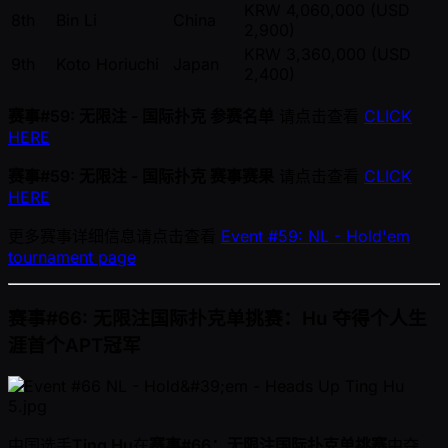
KRW 4,060,000 (USD
8th
Bin Li
China
2,900)
KRW 3,360,000 (USD
9th
Koto Horiuchi
Japan
2,400)
赛事#59: 无限注 - 国际扑克 参赛名单
请点击查看
CLICK
HERE
赛事#59: 无限注 - 国际扑克 赛事赛果
请点击查看
CLICK
HERE
更多赛事详细信息请点击查看
Event #59: NL - Hold'em
tournament page
赛事#66: 无限注国际扑克单挑赛：Hu 夺得个人生
涯首个APT冠军
中国选手
Ting Hu
在
赛事#66：无限注国际扑克单挑赛
中夺