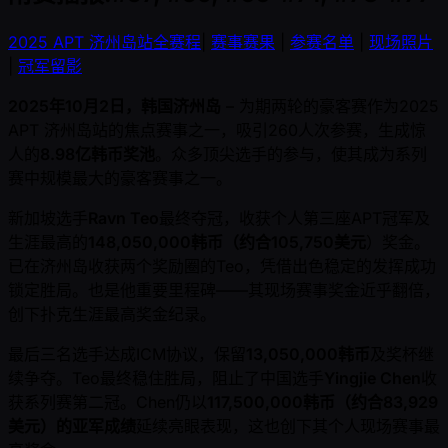
2025 APT 济州岛站全赛程
|
赛事赛果
|
参赛名单
|
现场照片
|
冠军留影
2025年10月2日，韩国济州岛
– 为期两轮的豪客赛作为2025
APT 济州岛站的焦点赛事之一，吸引260人次参赛，生成惊
人的
8.98亿韩币奖池
。众多顶尖选手的参与，使其成为系列
赛中规模最大的豪客赛事之一。
新加坡选手
Ravn Teo
最终夺冠，收获个人第三座APT冠军及
生涯最高的
148,050,000韩币（约合105,750美元
）奖金。
已在济州岛收获两个奖励圈的Teo，凭借出色稳定的发挥成功
锁定胜局。也是他重要里程碑——其现场赛事奖金近乎翻倍，
创下扑克生涯最高奖金纪录。
最后三名选手达成ICM协议，保留
13,050,000韩币
及奖杯继
续争夺。Teo最终稳住胜局，阻止了中国选手
Yingjie Chen
收
获系列赛第二冠。Chen仍以
117,500,000韩币（约合83,929
美元）的亚军成绩
延续亮眼表现，这也创下其个人现场赛事最