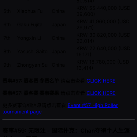
50,514)
KRW 55,440,000 (USD
5th
Xiaohua Fu
China
39,600)
KRW 41,960,000 (USD
6th
Gaku Fujita
Japan
29,971)
KRW 30,820,000 (USD
7th
Yongxin Li
China
22,014)
KRW 22,640,000 (USD
8th
Yasushi Saito
Japan
16,171)
KRW 18,780,000 (USD
9th
Zhongyan Sui
China
13,414)
赛事#57: 豪客赛 参赛名单
请点击查看
CLICK HERE
赛事#57: 豪客赛 赛事赛果
请点击查看
CLICK HERE
更多赛事详细信息请点击查看
Event #57 High Roller
tournament page
赛事#59: 无限注 - 国际扑克：Chan夺得个人生涯