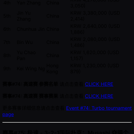
4th
Yan Zhang
China
3,050)
Jin Yu
KRW 3,380,000 (USD
5th
China
Zhang
2,414)
KRW 2,640,000 (USD
6th
Chunhua Jin
China
1,886)
KRW 2,080,000 (USD
7th
Bin Wu
China
1,486)
Yu Chao
KRW 1,620,000 (USD
8th
China
Pan
1,157)
Hong
KRW 1,230,000 (USD
9th
Kei Wing Ng
Kong
879)
赛事#74: 高速赛 参赛名单
请点击查看
CLICK HERE
赛事#74: 高速赛 赛事赛果
请点击查看
CLICK HERE
更多赛事详细信息请点击查看
Event #74: Turbo tournament
page
赛事#75: 极速 - 3-2-1国际扑克：Musashi 夺得个