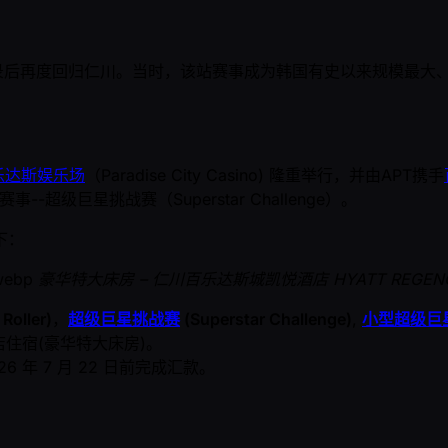
录后再度回归仁川。当时，该站赛事成为韩国有史以来规模最大
乐达斯娱乐场
（Paradise City Casino) 隆重举行，并由APT携手
--超级巨星挑战赛（Superstar Challenge）。
下：
豪华特大床房 – 仁川百乐达斯城凯悦酒店 HYATT REGENCY I
Roller)
，
超级巨星挑战赛
(Superstar Challenge)
,
小型超级巨
住宿(豪华特大床房)。
026 年 7 月 22 日前完成汇款。