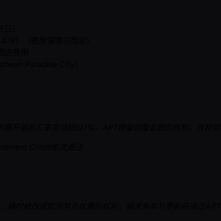
6日）
5,479）（视房源情况而定）
酒店费用
n Paradise City）
赛开始前汇率变动超过1%，APT保留调整金额的权利，并将如
ent Credit形式退还
先通知的情况下，随时修改或取消早鸟优惠的权利。相关条款与更新将通过A