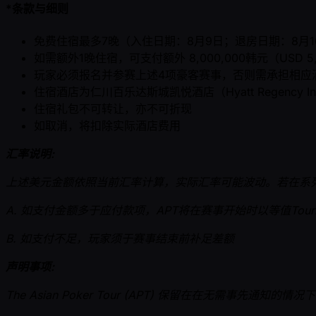
*条款与细则
免费住宿最多7晚（入住日期：8月9日；退房日期：8月1
如需额外1晚住宿，可支付额外 8,000,000韩元（USD 
玩家必须报名并参赛上述4项豪客赛事，否则需承担相应
住宿酒店为仁川百乐达斯城凯悦酒店（Hyatt Regency Incheo
住宿礼包不可转让，亦不可折现
如取消，将扣除实际酒店费用
汇率说明:
上述美元金额依照当前汇率计算，实际汇率可能波动。若在系列
A. 如支付金额多于应付款项，APT将在赛事开始时以等值Tournam
B. 如支付不足，玩家须于赛事结束前补足差额
声明事项:
The Asian Poker Tour (APT) 保留在在无需事