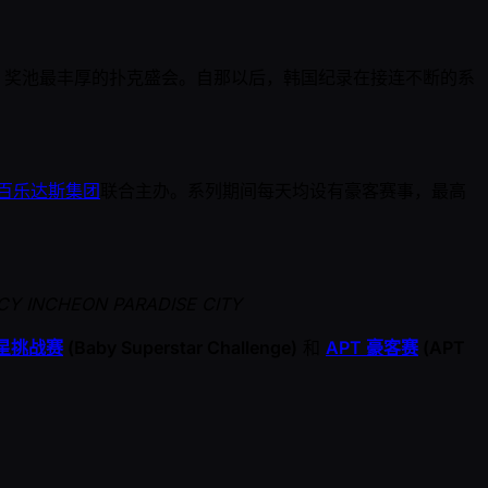
、奖池最丰厚的扑克盛会。自那以后，韩国纪录在接连不断的系
百乐达斯集团
联合主办。系列期间每天均设有豪客赛事，最高
NCHEON PARADISE CITY
星挑战赛
(Baby Superstar Challenge)
和
APT 豪客赛
(APT