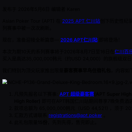
发布于
2026年5月6日
编辑者
Karen
Asian Poker Tour (APT) 在
2025 APT 仁川站
创下历史性纪
列赛事中被一次次刷新。
现在，准备迎接全新篇章—
2026 APT仁川站
即将登场！
本次为期10天的系列赛事将于2026年8月7日至16日在
仁川百
买入是高达35,000,000韩元（约USD 24,000）的旗舰级双日赛事
我们特别为顶尖玩家推出限量
豪客赛事早鸟住宿礼包
，内容如
凡预先报名以下赛事:
APT 超级豪客赛
(APT Super High 
High Roller)
即可在APT韩国仁川站期间尊享7晚免费酒店
款项总额为 65,000,000韩元（USD 44,521) ，须于 2
汇款方式请联系
registrations@apt.poker
。
此礼包限量
15份
，先到先得，售完即止。