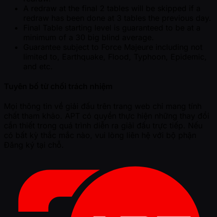
A redraw at the final 2 tables will be skipped if a
redraw has been done at 3 tables the previous day.
Final Table starting level is guaranteed to be at a
minimum of a 30 big blind average.
Guarantee subject to Force Majeure including not
limited to, Earthquake, Flood, Typhoon, Epidemic,
and etc.
Tuyên bố từ chối trách nhiệm
Mọi thông tin về giải đấu trên trang web chỉ mang tính
chất tham khảo. APT có quyền thực hiện những thay đổi
cần thiết trong quá trình diễn ra giải đấu trực tiếp. Nếu
có bất kỳ thắc mắc nào, vui lòng liên hệ với bộ phận
Đăng ký tại chỗ.