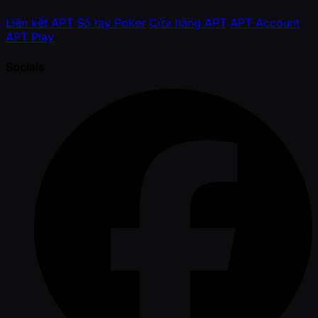
Liên kết APT
Sổ tay Poker
Cửa hàng APT
APT Account
APT Play
Socials