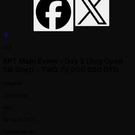
#23
APT Main Event - Day 2 (Reg Open
Till Start) - TWD 70,000,000 GTD
Trạng thái
Completed
Ngày
30 thg 4, 2025
Thời gian bắt đầu