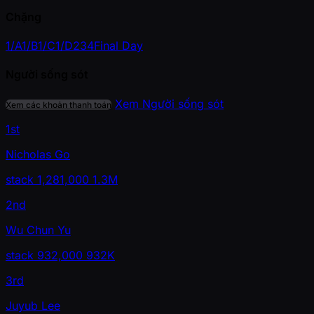
Chặng
1/A
1/B
1/C
1/D
2
3
4
Final Day
Người sống sót
Xem Người sống sót
Xem các khoản thanh toán
1st
Nicholas Go
stack
1,281,000
1.3M
2nd
Wu Chun Yu
stack
932,000
932K
3rd
Juyub Lee