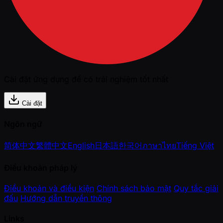
Cài đặt ứng dụng để có trải nghiệm tốt nhất
Cài đặt
Ngôn ngữ
简体中文
繁體中文
English
日本語
한국어
ภาษาไทย
Tiếng Việt
Điều khoản pháp lý
Điều khoản và điều kiện
Chính sách bảo mật
Quy tắc giải
đấu
Hướng dẫn truyền thông
Links