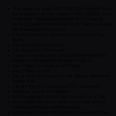
This event will have TWD 1,400,000 withheld from
the prize pool as four 4 seats (TWD 350,000 each)
in the APT Championship Event (APTC) taking
place in Taipei in November 2025. The four 4 seats
will be awarded as follows:
1 to the Champion (winner of the trophy) of the
event.
1 to 2nd place of the event.
1 to 3rd place of the event.
1 will be awarded via Lucky Seat drawing to the
players in the event at the start of Day 3.
Day 1 Plays 10 Levels on all Flights
Day 2 Plays to ITM
Day 3 Plays 10 Levels or to 48 Players (whichever
comes first)
Day 4 Plays to a Final Table (TD's discretion)
Final Day play to a Champion
Onlive qualifers will join start of Live Day 3 ITM.
Blind levels will not be rolled back when Onlive
qualifers and Live qualifiers merge.
Day 2 (and Onlive ITM qualifers) plays Best Stack