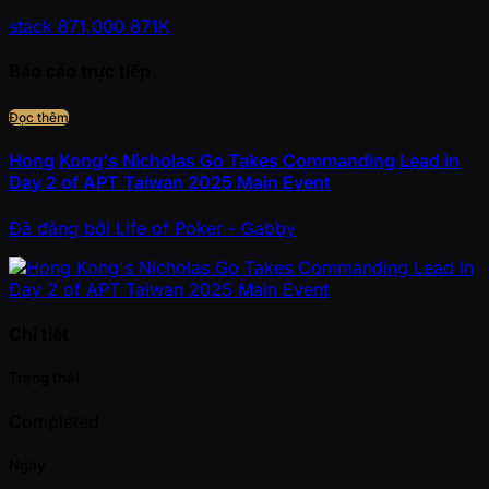
stack
871,000
871K
Báo cáo trực tiếp
Đọc thêm
Hong Kong's Nicholas Go Takes Commanding Lead in
Day 2 of APT Taiwan 2025 Main Event
Đã đăng
bởi
Life of Poker - Gabby
Chi tiết
Trạng thái
Completed
Ngày