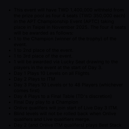
This event will have TWD 1,400,000 withheld from
the prize pool as four 4 seats (TWD 350,000 each)
in the APT Championship Event (APTC) taking
place in Taipei in November 2025. The four 4 seats
will be awarded as follows:
1 to the Champion (winner of the trophy) of the
event.
1 to 2nd place of the event.
1 to 3rd place of the event.
1 will be awarded via Lucky Seat drawing to the
players in the event at the start of Day 3.
Day 1 Plays 10 Levels on all Flights
Day 2 Plays to ITM
Day 3 Plays 10 Levels or to 48 Players (whichever
comes first)
Day 4 Plays to a Final Table (TD's discretion)
Final Day play to a Champion
Onlive qualifers will join start of Live Day 3 ITM.
Blind levels will not be rolled back when Onlive
qualifers and Live qualifiers merge.
Day 2 (and Onlive ITM qualifers) plays Best Stack