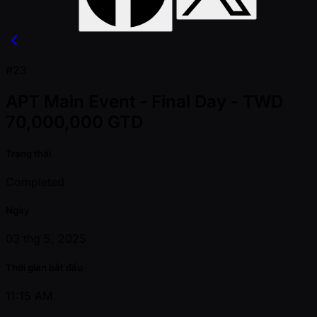
#23
APT Main Event - Final Day - TWD
70,000,000 GTD
Trạng thái
Completed
Ngày
03 thg 5, 2025
Thời gian bắt đầu
11:15 AM