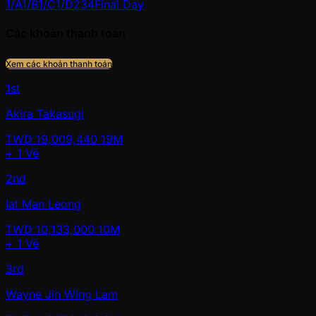
1/A
1/B
1/C
1/D
2
3
4
Final Day
Các khoản thanh toán
Xem các khoản thanh toán
1st
Akira Takasugi
TWD
19,009,440
19M
+
1
Vé
2nd
Iat Man Leong
TWD
10,133,000
10M
+
1
Vé
3rd
Wayne Jin Wing Lam