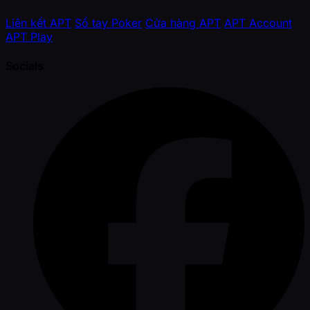
Liên kết APT
Sổ tay Poker
Cửa hàng APT
APT Account
APT Play
Socials