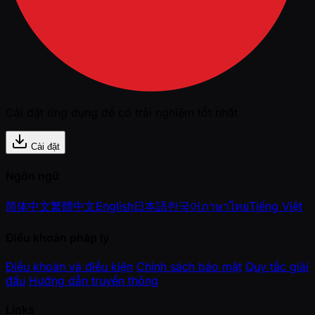
Cài đặt ứng dụng để có trải nghiệm tốt nhất
Cài đặt
Ngôn ngữ
简体中文
繁體中文
English
日本語
한국어
ภาษาไทย
Tiếng Việt
Điều khoản pháp lý
Điều khoản và điều kiện
Chính sách bảo mật
Quy tắc giải
đấu
Hướng dẫn truyền thông
Links