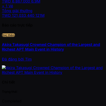
TWD
6,867,000
6.9M
+
1
Vé
Tổng giải thưởng
TWD
121,033,440
121M
Báo cáo trực tiếp
Đọc thêm
Akira Takasugi Crowned Champion of the Largest and
Richest APT Main Event in History
Đã đăng
bởi
Tim
Chi tiết
Trạng thái
Completed