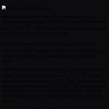
Kouki Okumiya
Hand 104
: In the first hand of the heads-up, Kouki
Okumiya opened it up to 1,000,000. Junjie He made the
call.
Q
8
3
came on the flop and Okumiya bet
1,000,000, which He quickly called.
The turn was the
6
and both players elected to
check. The
T
appeared on the river, and He bet out a
biggish 3,000,000. The Japanese player folded his
hand.
Hand 105
: Junjie He opened it up to 1,000,000. Okumiya
called. The flop came down:
K
9
5
and He
put out a continuation bet of 1,000,000. To this, Okumiya
responded with a raise to 2,500,000. The flop action did
not stop there, as He three-bet to 7,500,000. Okumiya
then moved all-in for 19,000,000 total chips. He made
the call.