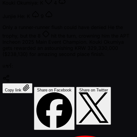
Kouki Okumiya:
K
4
Junjie He:
K
9
Only a runner-runner flush could have denied He the
trophy, but the
8
hit the turn, crowning him the APT
Incheon 2025 Main Event Champion. Kouki Okumiya
gets rewarded an astounishing KRW 329,330,000
($238,130) for amazing second place finish.
แชร์:
Copy link
Share on Facebook
Share on Twitter